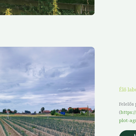
Élő lab
Felelős
(
https:
plot-ag