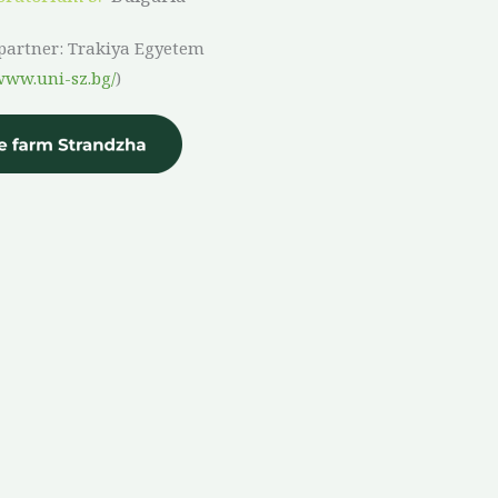
 partner: Trakiya Egyetem
/www.uni-sz.bg/
)