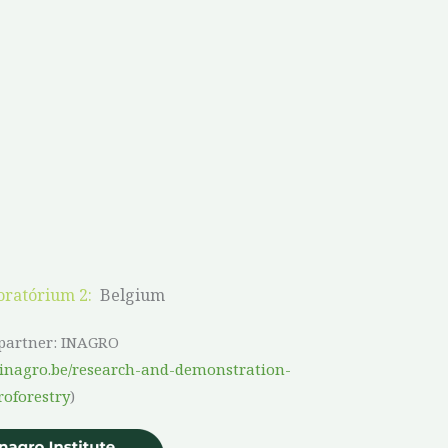
oratórium 2:
Belgium
 partner: INAGRO
//inagro.be/research-and-demonstration-
roforestry
)