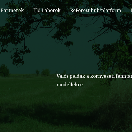
Partnerek
Élő Laborok
ReForest hub/platform
Valós példák a környezeti fenntar
modellekre