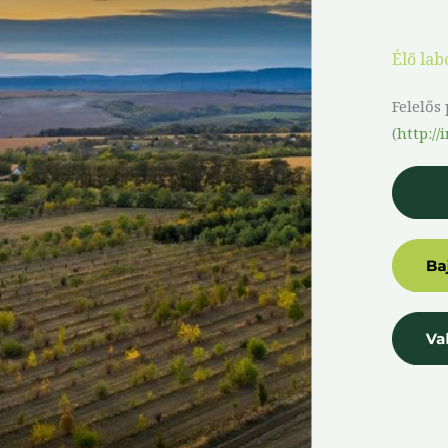
Élő lab
Felelős
(
http:/