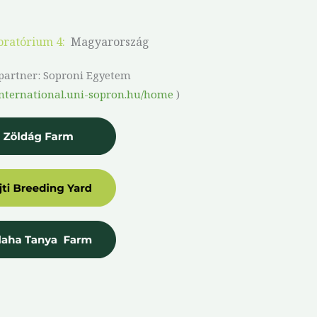
oratórium 4:
Magyarország
 partner: Soproni Egyetem
/international.uni-sopron.hu/home
)