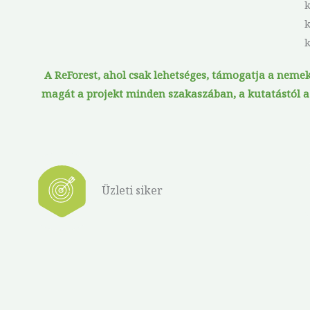
k
k
k
k
A ReForest, ahol csak lehetséges, támogatja a nemek
magát a projekt minden szakaszában, a kutatástól a L
Üzleti siker