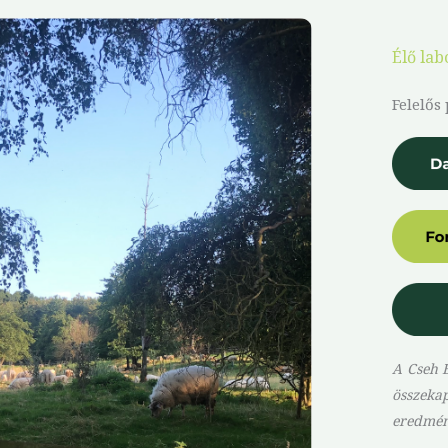
Élő lab
Felelős
A Cseh 
összeka
eredmény