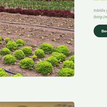
Felelős
(
http:/