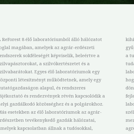
 ReForest 8 élő laboratóriumból álló hálózatot
kihívásaira vonatkozó szilárd bizonyítékok
oglal magában, amelyek az agrár-erdészeti
yűjtésére, valamint a gyakorlati szakemberek és
endszerek sokféleségét képviselik, beleértve a
a tudósok közötti nyílt és konstruktív
zilvapásztorokat, a szilvókertészetet és a
udásmegosztásra összpontosítanak. Az élő
zilvabarátokat. Egyes élő laboratóriumok egy
aboratóriumokat továbbá arra is felhasználják,
özponti létesítményt működtetnek, amely egy
hogy az agrár-erdészet új alkalmazóit a
utatógazdaságon alapul, és rendszeres
döntéshozatalban támogató eszközöket
ájékoztató és rendezvények révén kapcsolódik a
fejlesszenek ki és teszteljenek. Az élő
elyi gazdálkodó közösséghez és a polgárokhoz.
laboratóriumok tanulságait dokumentálják és
ás esetekben az élő laboratóriumok az agrár-
széles körben megosztják az európai
rdészetben tevékenykedő gazdák hálózatai,
ezőgazdasági ágazatban, hogy támogassák az
melyek kapcsolatban állnak a tudósokkal,
groerdészet, mint a mezőgazdaság gazdasági és