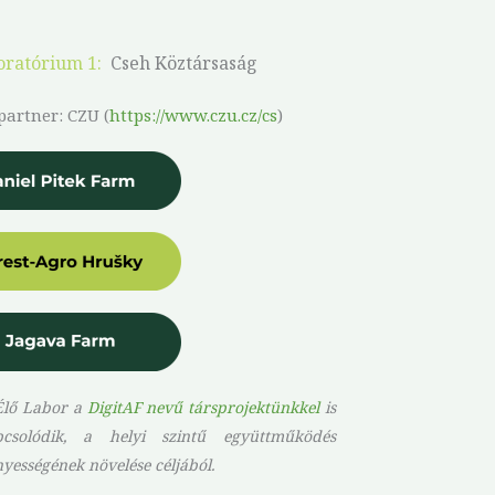
oratórium 1:
Cseh Köztársaság
 partner: CZU (
https://www.czu.cz/cs
)
Élő Labor a
DigitAF nevű társprojektünkkel
is
pcsolódik, a helyi szintű együttműködés
ességének növelése céljából.