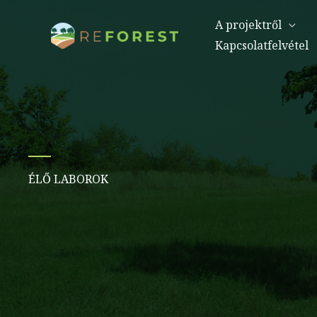
Ugrás
A projektről
a
Kapcsolatfelvétel
tartalomra
ÉLŐ LABOROK