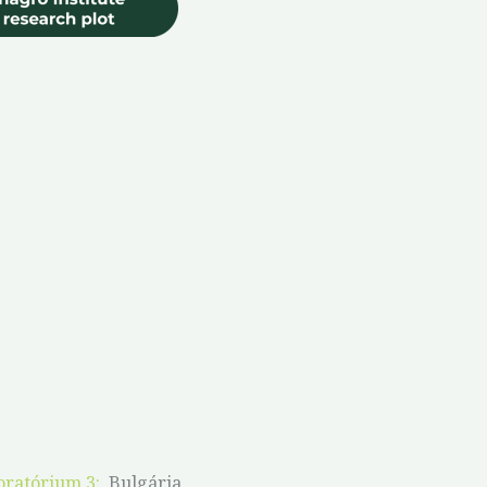
oratórium 3:
Bulgária