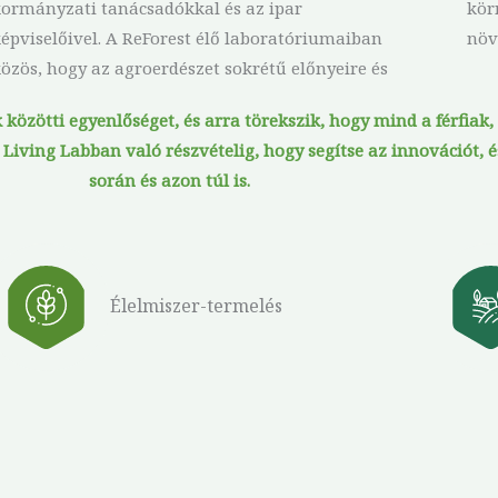
ormányzati tanácsadókkal és az ipar
örnyezeti kihívásaira adandó életképes megoldás
épviselőivel. A ReForest élő laboratóriumaiban
növ
özös, hogy az agroerdészet sokrétű előnyeire és
 közötti egyenlőséget, és arra törekszik, hogy mind a férfiak
iving Labban való részvételig, hogy segítse az innovációt, és
során és azon túl is.
Élelmiszer-termelés