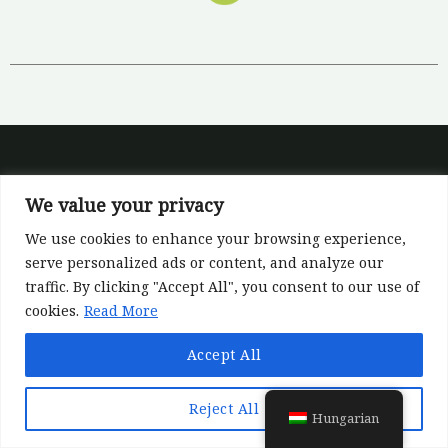
We value your privacy
We use cookies to enhance your browsing experience,
serve personalized ads or content, and analyze our
traffic. By clicking "Accept All", you consent to our use of
Ez a projekt az Európai Unió Horizont Európa kutatási
cookies.
Read More
és innovációs programja által a 101060635 (REFOREST)
számú támogatási megállapodás keretében kapott
Accept All
támogatást. A kifejtett nézetek és vélemények
azonban kizárólag a szerző(k) sajátjai, és nem
Reject All
Hungarian
feltétlenül tükrözik az Európai Unió vagy az Európai