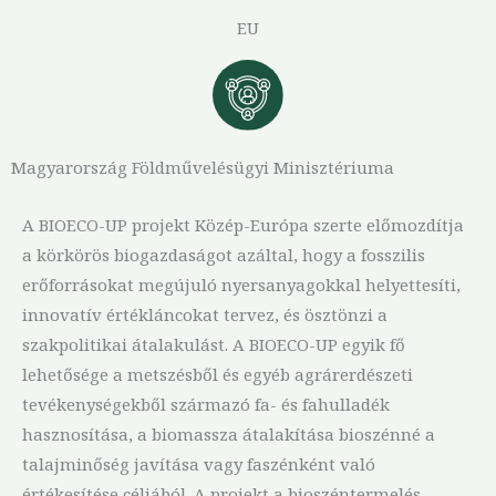
EU
Magyarország Földművelésügyi Minisztériuma
A BIOECO-UP projekt Közép-Európa szerte előmozdítja
a körkörös biogazdaságot azáltal, hogy a fosszilis
erőforrásokat megújuló nyersanyagokkal helyettesíti,
innovatív értékláncokat tervez, és ösztönzi a
szakpolitikai átalakulást. A BIOECO-UP egyik fő
lehetősége a metszésből és egyéb agrárerdészeti
tevékenységekből származó fa- és fahulladék
hasznosítása, a biomassza átalakítása bioszénné a
talajminőség javítása vagy faszénként való
értékesítése céljából. A projekt a bioszéntermelés