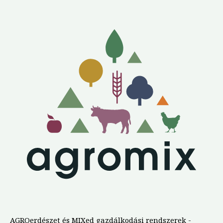
AGROerdészet és MIXed gazdálkodási rendszerek -