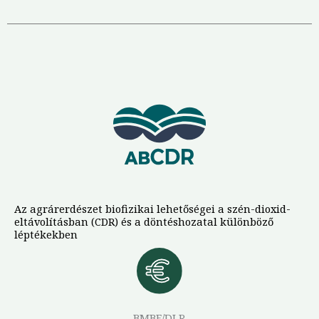
Az agrárerdészet biofizikai lehetőségei a szén-dioxid-
eltávolításban (CDR) és a döntéshozatal különböző
léptékekben
BMBF/DLR