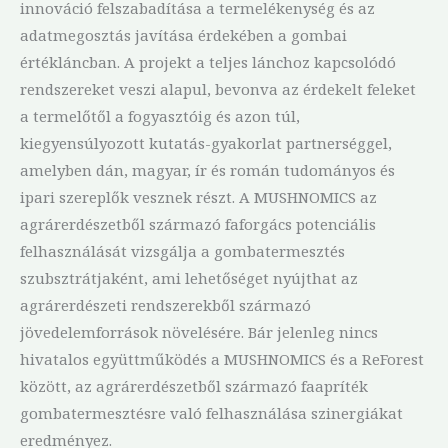
innováció felszabadítása a termelékenység és az
adatmegosztás javítása érdekében a gombai
értékláncban. A projekt a teljes lánchoz kapcsolódó
rendszereket veszi alapul, bevonva az érdekelt feleket
a termelőtől a fogyasztóig és azon túl,
kiegyensúlyozott kutatás-gyakorlat partnerséggel,
amelyben dán, magyar, ír és román tudományos és
ipari szereplők vesznek részt. A MUSHNOMICS az
agrárerdészetből származó faforgács potenciális
felhasználását vizsgálja a gombatermesztés
szubsztrátjaként, ami lehetőséget nyújthat az
agrárerdészeti rendszerekből származó
jövedelemforrások növelésére. Bár jelenleg nincs
hivatalos együttműködés a MUSHNOMICS és a ReForest
között, az agrárerdészetből származó faapríték
gombatermesztésre való felhasználása szinergiákat
eredményez.