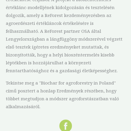
értéklánc-modelljének kidolgozásán és tesztelésén
dolgozik, amely a ReForest kezdeményezésben az
agroerdészeti értékláncok értékelésére is
felhasználható. A ReForest partner OSA által
Lengyelországban a lángfüggöny módszerével végzett
első tesztek ígéretes eredményeket mutattak, és
bizonyították, hogy a helyi bioszéntermelés kisebb
léptékben is hozzájárulhat a környezeti
fenntarthatósághoz és a gazdasági életképességhez.
Tekintse meg a "Biochar for agroforestry in Poland"
című posztert a honlap Eredmények részében, hogy
többet megtudjon a módszer agroforstászatban való
alkalmazásáról.