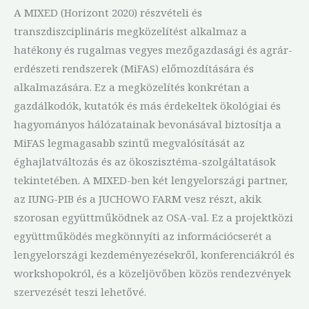
A MIXED (Horizont 2020) részvételi és
transzdiszciplináris megközelítést alkalmaz a
hatékony és rugalmas vegyes mezőgazdasági és agrár-
erdészeti rendszerek (MiFAS) előmozdítására és
alkalmazására. Ez a megközelítés konkrétan a
gazdálkodók, kutatók és más érdekeltek ökológiai és
hagyományos hálózatainak bevonásával biztosítja a
MiFAS legmagasabb szintű megvalósítását az
éghajlatváltozás és az ökoszisztéma-szolgáltatások
tekintetében. A MIXED-ben két lengyelországi partner,
az IUNG-PIB és a JUCHOWO FARM vesz részt, akik
szorosan együttműködnek az OSA-val. Ez a projektközi
együttműködés megkönnyíti az információcserét a
lengyelországi kezdeményezésekről, konferenciákról és
workshopokról, és a közeljövőben közös rendezvények
szervezését teszi lehetővé.