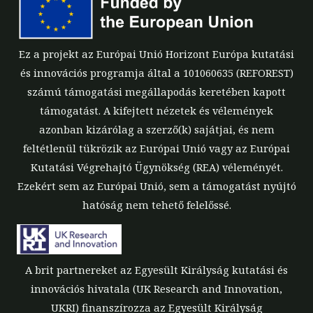
Ez a projekt az Európai Unió Horizont Európa kutatási
és innovációs programja által a 101060635 (REFOREST)
számú támogatási megállapodás keretében kapott
támogatást. A kifejtett nézetek és vélemények
azonban kizárólag a szerző(k) sajátjai, és nem
feltétlenül tükrözik az Európai Unió vagy az Európai
Kutatási Végrehajtó Ügynökség (REA) véleményét.
Ezekért sem az Európai Unió, sem a támogatást nyújtó
hatóság nem tehető felelőssé.
A brit partnereket az Egyesült Királyság kutatási és
innovációs hivatala (UK Research and Innovation,
UKRI) finanszírozza az Egyesült Királyság