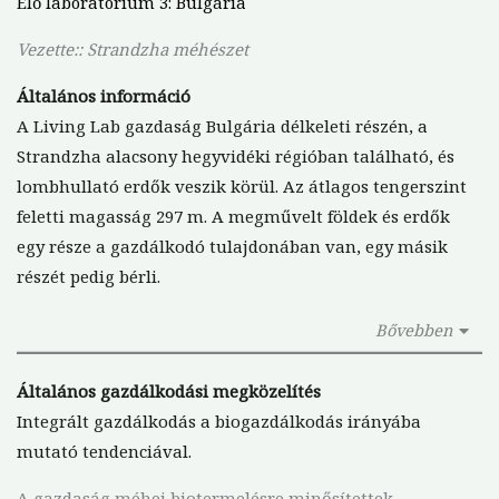
Élő laboratórium 3: Bulgária
Vezette:: Strandzha méhészet
Általános
információ
A Living Lab gazdaság Bulgária délkeleti részén, a
Strandzha alacsony hegyvidéki régióban található, és
lombhullató erdők veszik körül. Az átlagos tengerszint
feletti magasság 297 m. A megművelt földek és erdők
egy része a gazdálkodó tulajdonában van, egy másik
részét pedig bérli.
Bővebben
Általános gazdálkodási megközelítés
Integrált gazdálkodás a biogazdálkodás irányába
mutató tendenciával.
A gazdaság méhei biotermelésre minősítettek.