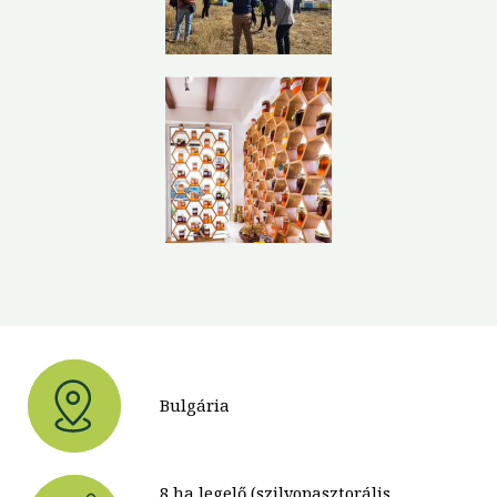
Bulgária
8 ha legelő (szilvopasztorális