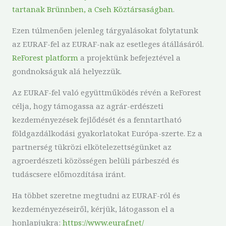
tartanak Brünnben, a Cseh Köztársaságban
.
Ezen túlmenően jelenleg tárgyalásokat folytatunk
az EURAF-fel az EURAF-nak az esetleges átállásáról.
ReForest platform
a projektünk befejeztével a
gondnokságuk alá helyezzük.
Az EURAF-fel való együttműködés révén a ReForest
célja, hogy támogassa az agrár-erdészeti
kezdeményezések fejlődését és a fenntartható
földgazdálkodási gyakorlatokat Európa-szerte. Ez a
partnerség tükrözi elkötelezettségünket az
agroerdészeti közösségen belüli párbeszéd és
tudáscsere előmozdítása iránt.
Ha többet szeretne megtudni az EURAF-ról és
kezdeményezéseiről, kérjük, látogasson el a
honlapjukra:
https://www.euraf.net/