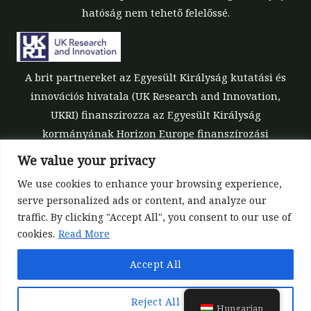
hatóság nem tehető felelőssé.
A brit partnereket az Egyesült Királyság kutatási és
innovációs hivatala (UK Research and Innovation,
UKRI) finanszírozza az Egyesült Királyság
kormányának Horizon Europe finanszírozási
garanciája keretében [támogatási szám: 10039700].
We value your privacy
We use cookies to enhance your browsing experience,
serve personalized ads or content, and analyze our
traffic. By clicking "Accept All", you consent to our use of
cookies.
Read More
©All rights reserved 2022-2026 | ReForest project
Accept All
Designed and Developed by
Europroject Ltd.
Adatpolitika
Felelősségi nyilatkozat a szerszámokhoz
Reject All
Hungarian