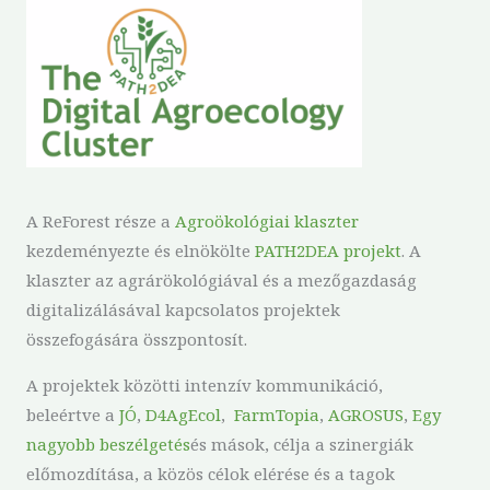
A ReForest része a
Agroökológiai klaszter
kezdeményezte és elnökölte
PATH2DEA projekt
. A
klaszter az agrárökológiával és a mezőgazdaság
digitalizálásával kapcsolatos projektek
összefogására összpontosít.
A projektek közötti intenzív kommunikáció,
beleértve a
JÓ
,
D4AgEcol
,
FarmTopia
,
AGROSUS
,
Egy
nagyobb beszélgetés
és mások, célja a szinergiák
előmozdítása, a közös célok elérése és a tagok