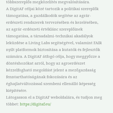
többszereplős megközelítés megvalósítására.
A DigitAF céljai közé tartozik a politikai szereplők
támogatása, a gazdálkodók segítése az agrár-
erdészeti rendszerek tervezésében és kezelésében,
az agrár-erdészeti értéklánc szereplőinek
támogatása, a társadalmi-technikai akadályok
leküzdése a Living Labs segítségével, valamint FAIR
nyílt platformok biztosítása a kutatók és fejlesztők
számára. A DigitAF átfogó célja, hogy meggyőzze a
döntéshozókat arról, hogy az agroerdészet
kézzelfogható megoldást jelent a mezőgazdaság
fenntarthatóságának fokozására és az
éghajlatváltozással szembeni ellenálló képesség
kiépítésére.
Látogasson el a DigitAF weboldalára, és tudjon meg
többet:
https://digitaf.eu/