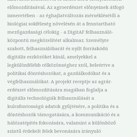
előmozdításával. Az agroerdészet előnyeinek átfogó
ismeretében - az éghajlatváltozás mérséklésétől a
biológiai sokféleség növelésén át a fenntartható
mezőgazdasági célokig - a DigitAF felhasználó-
központú megközelítést alkalmaz. Személyre
szabott, felhasználóbarát és nyílt forráskódú
digitális eszközöket kínál, amelyekkel a
legkülönfélébb célközönséghez szól, beleértve a
politikai döntéshozókat, a gazdálkodókat és a
végfelhasználókat. A projekt receptje az agrár-
erdészet előmozdítására magában foglalja a
digitális technológiák felhasználását a
kulcsfontosságú adatok gyűjtésére, a politika és a
döntéshozók támogatására, a kommunikáció és a
hálózatépítés fokozására, valamint a különböző
szintű érdekelt felek bevonására irányuló