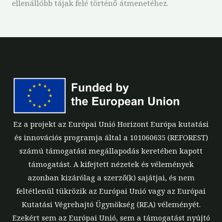
ellenállóbb tájak felé történő átmenetéhez.
Ez a projekt az Európai Unió Horizont Európa kutatási
és innovációs programja által a 101060635 (REFOREST)
számú támogatási megállapodás keretében kapott
támogatást. A kifejtett nézetek és vélemények
azonban kizárólag a szerző(k) sajátjai, és nem
feltétlenül tükrözik az Európai Unió vagy az Európai
Kutatási Végrehajtó Ügynökség (REA) véleményét.
Ezekért sem az Európai Unió, sem a támogatást nyújtó