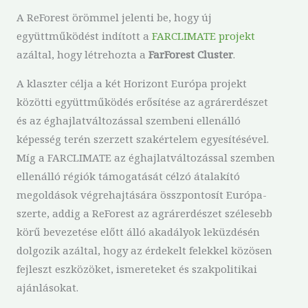
A ReForest örömmel jelenti be, hogy új
együttműködést indított a
FARCLIMATE projekt
azáltal, hogy létrehozta a
FarForest Cluster
.
A klaszter célja a két Horizont Európa projekt
közötti együttműködés erősítése az agrárerdészet
és az éghajlatváltozással szembeni ellenálló
képesség terén szerzett szakértelem egyesítésével.
Míg a FARCLIMATE az éghajlatváltozással szemben
ellenálló régiók támogatását célzó átalakító
megoldások végrehajtására összpontosít Európa-
szerte, addig a ReForest az agrárerdészet szélesebb
körű bevezetése előtt álló akadályok leküzdésén
dolgozik azáltal, hogy az érdekelt felekkel közösen
fejleszt eszközöket, ismereteket és szakpolitikai
ajánlásokat.