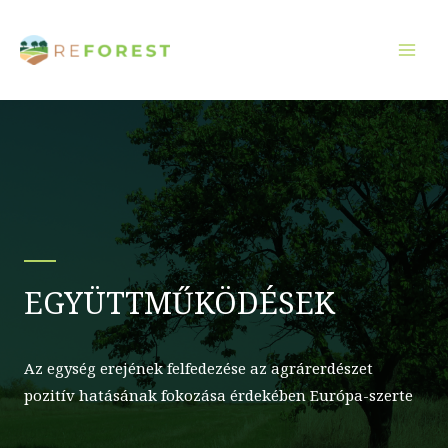
Ugrás
a
tartalomra
EGYÜTTMŰKÖDÉSEK
Az egység erejének felfedezése az agrárerdészet
pozitív hatásának fokozása érdekében Európa-szerte