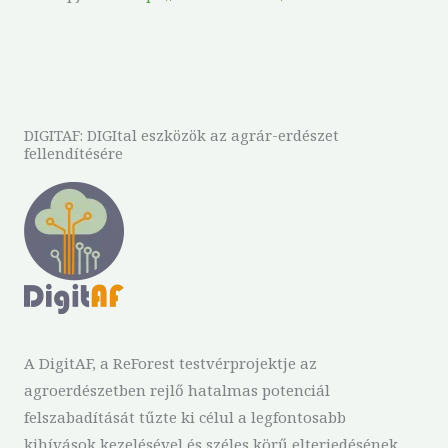
DIGITAF: DIGItal eszközök az agrár-erdészet
fellendítésére
A DigitAF, a ReForest testvérprojektje az
agroerdészetben rejlő hatalmas potenciál
felszabadítását tűzte ki célul a legfontosabb
kihívások kezelésével és széles körű elterjedésének