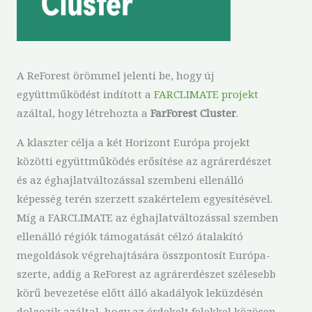
A ReForest örömmel jelenti be, hogy új
együttműködést indított a
FARCLIMATE projekt
azáltal, hogy létrehozta a
FarForest Cluster
.
A klaszter célja a két Horizont Európa projekt
közötti együttműködés erősítése az agrárerdészet
és az éghajlatváltozással szembeni ellenálló
képesség terén szerzett szakértelem egyesítésével.
Míg a FARCLIMATE az éghajlatváltozással szemben
ellenálló régiók támogatását célzó átalakító
megoldások végrehajtására összpontosít Európa-
szerte, addig a ReForest az agrárerdészet szélesebb
körű bevezetése előtt álló akadályok leküzdésén
dolgozik azáltal, hogy az érdekelt felekkel közösen