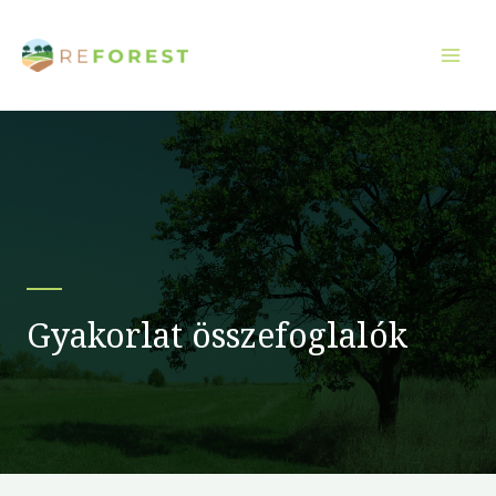
Ugrás
a
tartalomra
Gyakorlat összefoglalók