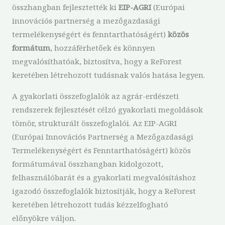
összhangban fejlesztették ki
EIP-AGRI
(Európai
innovációs partnerség a mezőgazdasági
termelékenységért és fenntarthatóságért)
közös
formátum
, hozzáférhetőek és könnyen
megvalósíthatóak, biztosítva, hogy a ReForest
keretében létrehozott tudásnak valós hatása legyen.
A gyakorlati összefoglalók az agrár-erdészeti
rendszerek fejlesztését célzó gyakorlati megoldások
tömör, strukturált összefoglalói. Az EIP-AGRI
(Európai Innovációs Partnerség a Mezőgazdasági
Termelékenységért és Fenntarthatóságért) közös
formátumával összhangban kidolgozott,
felhasználóbarát és a gyakorlati megvalósításhoz
igazodó összefoglalók biztosítják, hogy a ReForest
keretében létrehozott tudás kézzelfogható
előnyökre váljon.