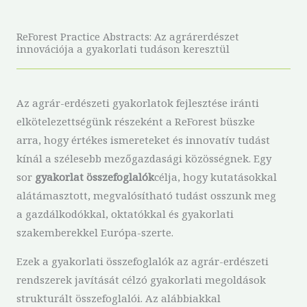
ReForest Practice Abstracts: Az agrárerdészet
innovációja a gyakorlati tudáson keresztül
Az agrár-erdészeti gyakorlatok fejlesztése iránti
elkötelezettségünk részeként a ReForest büszke
arra, hogy értékes ismereteket és innovatív tudást
kínál a szélesebb mezőgazdasági közösségnek. Egy
sor
gyakorlat összefoglalók
célja, hogy kutatásokkal
alátámasztott, megvalósítható tudást osszunk meg
a gazdálkodókkal, oktatókkal és gyakorlati
szakemberekkel Európa-szerte.
Ezek a gyakorlati összefoglalók az agrár-erdészeti
rendszerek javítását célzó gyakorlati megoldások
strukturált összefoglalói. Az alábbiakkal