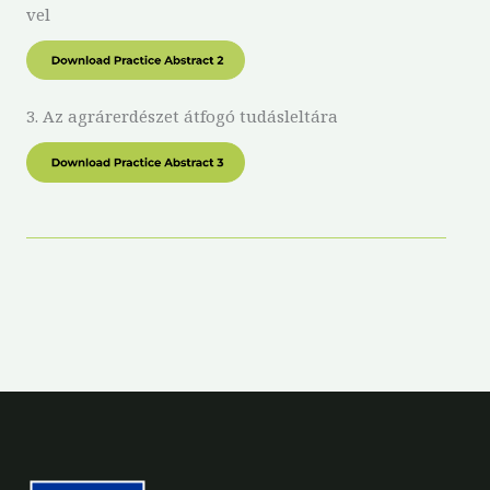
vel
3. Az agrárerdészet átfogó tudásleltára