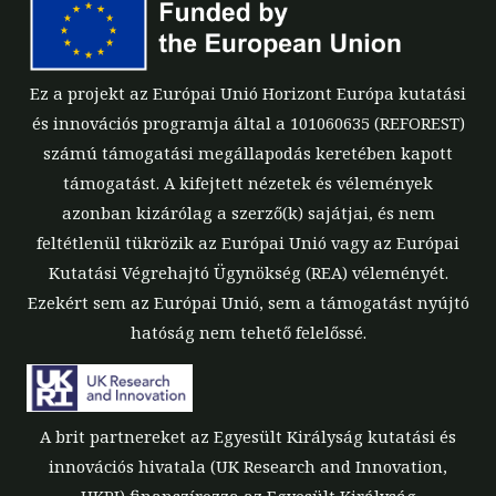
Ez a projekt az Európai Unió Horizont Európa kutatási
és innovációs programja által a 101060635 (REFOREST)
számú támogatási megállapodás keretében kapott
támogatást. A kifejtett nézetek és vélemények
azonban kizárólag a szerző(k) sajátjai, és nem
feltétlenül tükrözik az Európai Unió vagy az Európai
Kutatási Végrehajtó Ügynökség (REA) véleményét.
Ezekért sem az Európai Unió, sem a támogatást nyújtó
hatóság nem tehető felelőssé.
A brit partnereket az Egyesült Királyság kutatási és
innovációs hivatala (UK Research and Innovation,
UKRI) finanszírozza az Egyesült Királyság