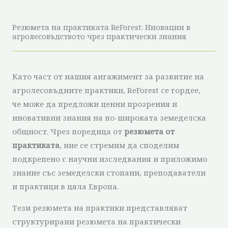
Резюмета на практиката ReForest: Иновации в
агролесовъдството чрез практически знания
Като част от нашия ангажимент за развитие на
агролесовъдните практики, ReForest се гордее,
че може да предложи ценни прозрения и
иновативни знания на по-широката земеделска
общност. Чрез поредица от
резюмета от
практиката
, ние се стремим да споделим
подкрепено с научни изследвания и приложимо
знание със земеделски стопани, преподаватели
и практици в цяла Европа.
Тези резюмета на практики представляват
структурирани резюмета на практически