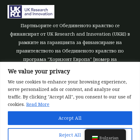
Партньорите от Обединеното кралство се
финансират от UK Research and Innovation (UKRI) в
рамките на гаранцията за финансиране на
правителството на Обединеното кралство по
програма "Хоризонт Европа" [номер на
безвъзмездните средства 10039700].
We value your privacy
We use cookies to enhance your browsing experience,
serve personalized ads or content, and analyze our
traffic. By clicking "Accept All", you consent to our use of
cookies.
Read More
©All rights reserved 2022-2026 | ReForest project
Accept All
Designed and Developed by
Europroject Ltd.
Данни
Отказ от отговорност за инструменти
Reject All
Bulgarian