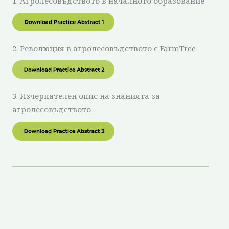
1. Агролесовъдството в началното образование
2. Революция в агролесовъдството с FarmTree
3. Изчерпателен опис на знанията за
агролесовъдството