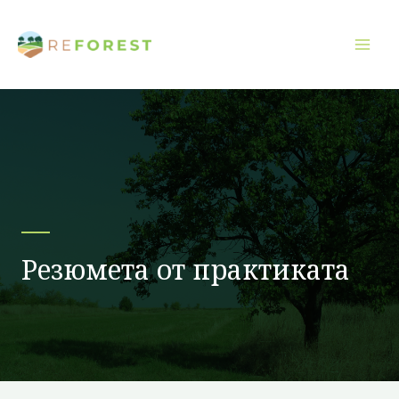
Преминаване
към
съдържанието
Резюмета от практиката