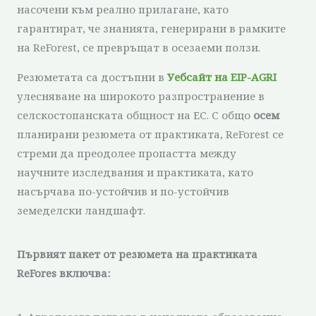
насочени към реално прилагане, като
гарантират, че знанията, генерирани в рамките
на ReForest, се превръщат в осезаеми ползи.
Резюметата са достъпни в
Уебсайт на EIP-AGRI
улесняване на широкото разпространение в
селскостопанската общност на ЕС. С общо
осем
планирани резюмета от практиката, ReForest се
стреми да преодолее пропастта между
научните изследвания и практиката, като
насърчава по-устойчив и по-устойчив
земеделски ландшафт.
Първият пакет от резюмета на практиката
ReFores включва: