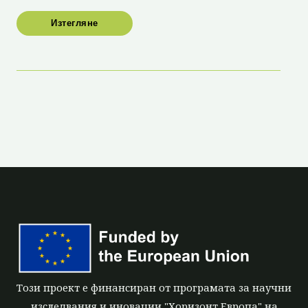
Изтегляне
Този проект е финансиран от програмата за научни
изследвания и иновации "Хоризонт Европа" на