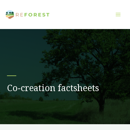
Преминаване
към
съдържанието
Co-creation factsheets