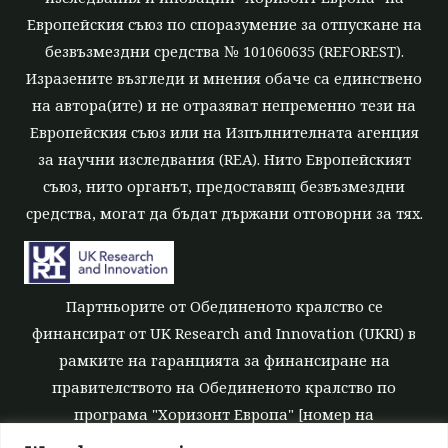
Европейския съюз по споразумение за отпускане на
безвъзмездни средства № 101060635 (REFOREST).
Изразените възгледи и мнения обаче са единствено
на автора(ите) и не отразяват непременно тези на
Европейския съюз или на Изпълнителната агенция
за научни изследвания (REA). Нито Европейският
съюз, нито органът, предоставящ безвъзмездни
средства, могат да бъдат държани отговорни за тях.
Партньорите от Обединеното кралство се
финансират от UK Research and Innovation (UKRI) в
рамките на гаранцията за финансиране на
правителството на Обединеното кралство по
програма "Хоризонт Европа" [номер на
безвъзмездните средства 10039700].