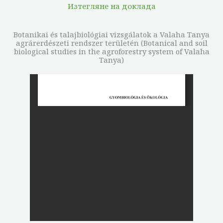
Изтегляне на доклада
Botanikai és talajbiológiai vizsgálatok a Valaha Tanya
agrárerdészeti rendszer területén (Botanical and soil
biological studies in the agroforestry system of Valaha
Tanya)