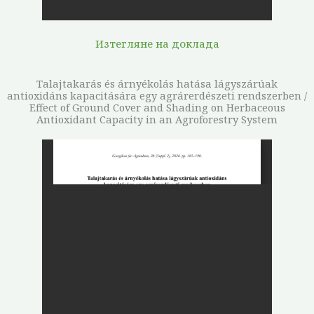
Изтегляне на доклада
Talajtakarás és árnyékolás hatása lágyszárúak
antioxidáns kapacitására egy agrárerdészeti rendszerben /
Effect of Ground Cover and Shading on Herbaceous
Antioxidant Capacity in an Agroforestry System