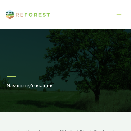
Преминаване
към
съдържанието
Научни публикации