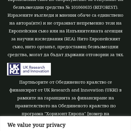
безвъзмездни средства № 101060635 (REFOREST).
Изразените възгледи и мнения обаче са единствено
на автора(ите) и не отразяват непременно тези на
Европейския съюз или на Изпълнителната агенция
за научни изследвания (REA). Нито Европейският
съюз, нито органът, предоставящ безвъзмездни
средства, могат да бъдат държани отговорни за тях.
Партньорите от Обединеното кралство се
финансират от UK Research and Innovation (UKRI) в
рамките на гаранцията за финансиране на
правителството на Обединеното кралство по
програма "Хоризонт Европа" [номер на
безвъзмездните средства 10039700].
We value your privacy