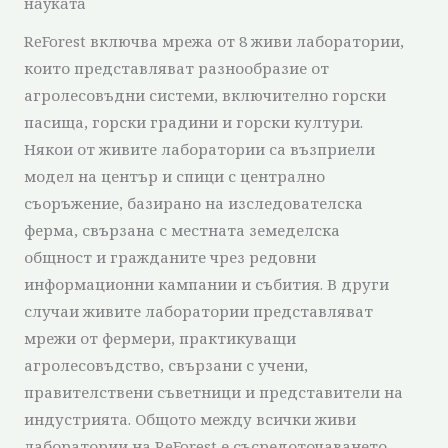
науката
ReForest включва мрежа от 8 живи лаборатории,
които представляват разнообразие от
агролесовъдни системи, включително горски
пасища, горски градини и горски култури.
Някои от живите лаборатории са възприели
модел на център и спици с централно
съоръжение, базирано на изследователска
ферма, свързана с местната земеделска
общност и гражданите чрез редовни
информационни кампании и събития. В други
случаи живите лаборатории представляват
мрежи от фермери, практикуващи
агролесовъдство, свързани с учени,
правителствени съветници и представители на
индустрията. Общото между всички живи
лаборатории на ReForest е съсредоточаването