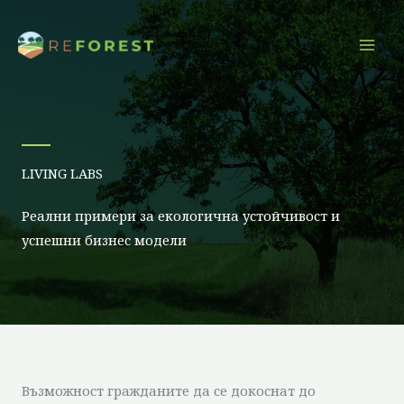
Преминаване
към
съдържанието
LIVING LABS
Реални примери за екологична устойчивост и
успешни бизнес модели
Възможност гражданите да се докоснат до