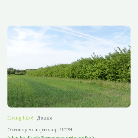
Living lab 6:
Дания
Отговорен партньор: UCPH
(
plen.ku.dk/pfv/forsoegsgaarde/omfsg/
)