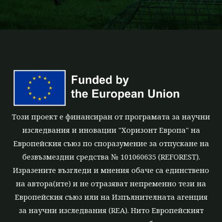
m
Този проект е финансиран от програмата за научни
изследвания и иновации "Хоризонт Европа" на
Европейския съюз по споразумение за отпускане на
безвъзмездни средства № 101060635 (REFOREST).
Изразените възгледи и мнения обаче са единствено
на автора(ите) и не отразяват непременно тези на
Европейския съюз или на Изпълнителната агенция
за научни изследвания (REA). Нито Европейският