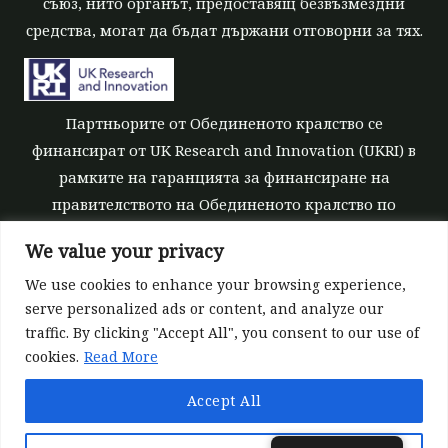
съюз, нито органът, предоставящ безвъзмездни
средства, могат да бъдат държани отговорни за тях.
Партньорите от Обединеното кралство се
финансират от UK Research and Innovation (UKRI) в
рамките на гаранцията за финансиране на
правителството на Обединеното кралство по
програма "Хоризонт Европа" [номер на
We value your privacy
безвъзмездните средства 10039700].
We use cookies to enhance your browsing experience,
serve personalized ads or content, and analyze our
traffic. By clicking "Accept All", you consent to our use of
cookies.
Read More
©All rights reserved 2022-2026 | ReForest project
Accept All
Designed and Developed by
Europroject Ltd.