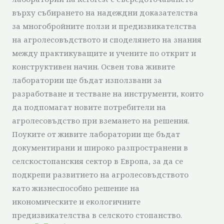
върху събирането на надеждни доказателства
за многобройните ползи и предизвикателства
на агролесовъдството и споделянето на знания
между практикуващите и учените по открит и
конструктивен начин. Освен това живите
лаборатории ще бъдат използвани за
разработване и тестване на инструменти, които
да подпомагат новите потребители на
агролесовъдство при вземането на решения.
Поуките от живите лаборатории ще бъдат
документирани и широко разпространени в
селскостопанския сектор в Европа, за да се
подкрепи развитието на агролесовъдството
като жизнеспособно решение на
икономическите и екологичните
предизвикателства в селското стопанство.