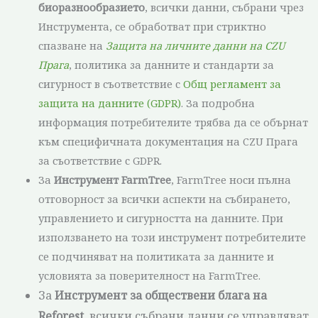
биоразнообразието
, всички данни, събрани чрез
Инструмента, се обработват при стриктно
спазване на
Защита на личните данни на CZU
Прага
, политика за данните и стандарти за
сигурност в съответствие с
Общ регламент за
защита на данните (GDPR)
. За подробна
информация потребителите трябва да се обърнат
към специфичната документация на CZU Прага
за съответствие с GDPR.
За
Инструмент FarmTree
, FarmTree носи пълна
отговорност за всички аспекти на събирането,
управлението и сигурността на данните. При
използването на този инструмент потребителите
се подчиняват на политиката за данните и
условията за поверителност на FarmTree.
За
Инструмент за обществени блага на
Reforest
, всички събрани данни се управляват