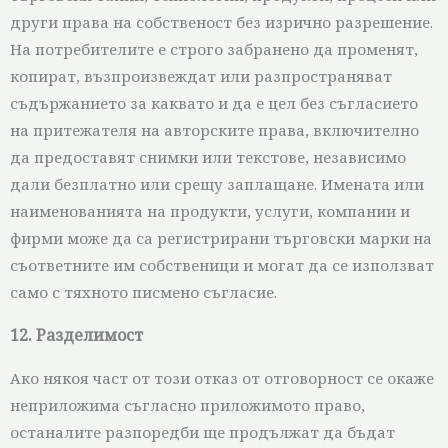
други права на собственост без изрично разрешение.
На потребителите е строго забранено да променят,
копират, възпроизвеждат или разпространяват
съдържанието за каквато и да е цел без съгласието
на притежателя на авторските права, включително
да предоставят снимки или текстове, независимо
дали безплатно или срещу заплащане. Имената или
наименованията на продукти, услуги, компании и
фирми може да са регистрирани търговски марки на
съответните им собственици и могат да се използват
само с тяхното писмено съгласие.
12. Разделимост
Ако някоя част от този отказ от отговорност се окаже
неприложима съгласно приложимото право,
останалите разпоредби ще продължат да бъдат