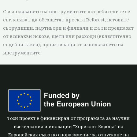
С използването на инструментите потребителите се
съгласяват да обезщетят проекта Reforest, неговите
сътрудници, партньори и филиали и да ги предпазят
от всякакви искове, щети или разходи (включително
съдебни такси), произтичащи от използването на
инструментите.
Този проект е финансиран от програмата за научни
изследвания и иновации "Хоризонт Европа" на
Европейския съюз по споразумение за отпускане на