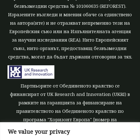
безвъзмездни средства № 101060635 (REFOREST).
Изразените възгледи и мнения обаче са единствено
на автора(ите) и не отразяват непременно тези на
Европейския съюз или на Изпълнителната агенция
за научни изследвания (REA). Нито Европейският
съюз, нито органът, предоставящ безвъзмездни
средства, могат да бъдат държани отговорни за тях.
Партньорите от Обединеното кралство се
финансират от UK Research and Innovation (UKRI) в
рамките на гаранцията за финансиране на
правителството на Обединеното кралство по
програма "Хоризонт Европа" [номер на
безвъзмездните средства 10039700].
We value your privacy