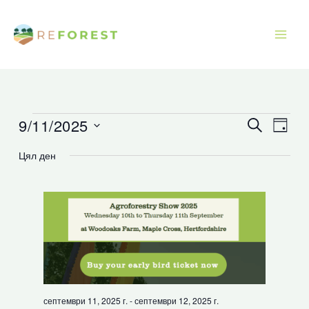
Преминаване
към
съдържанието
9/11/2025
Събития
Събития
Съби
Търсене
Ден
for
Търсене
Прег
Изберете
Цял ден
септември
и
Нави
дата.
11,
изгледи
2025
Навигация
септември 11, 2025 г.
-
септември 12, 2025 г.