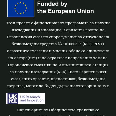
Този проект е финансиран от програмата за научни
изследвания и иновации "Хоризонт Европа" на
Европейския съюз по споразумение за отпускане на
безвъзмездни средства № 101060635 (REFOREST).
Изразените възгледи и мнения обаче са единствено
на автора(ите) и не отразяват непременно тези на
Европейския съюз или на Изпълнителната агенция
за научни изследвания (REA). Нито Европейският
съюз, нито органът, предоставящ безвъзмездни
средства, могат да бъдат държани отговорни за тях.
Партньорите от Обединеното кралство се