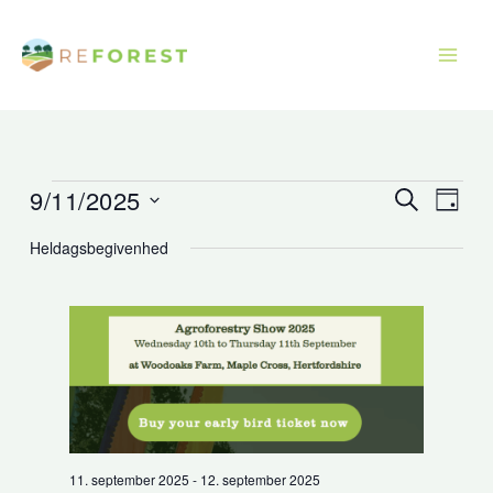
Gå
til
indholdet
9/11/2025
Begivenheder
Begivenhede
Begiv
Søg
Dag
efter
for
Søgning
Visni
Vælg
begivenhe
Heldagsbegivenhed
september
og
Navig
dato.
11,
visninger
2025
Navigation
11. september 2025
-
12. september 2025