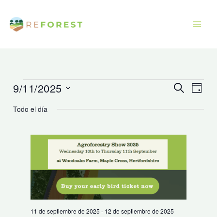
Ir
al
contenido
9/11/2025
Eventos
Navegación
Naveg
Buscar
Día
para
de
de
Seleccionar
Todo el día
septiembre
búsqueda
vistas
fecha.
11,
y
de
2025
vistas
Event
de
Eventos
11 de septiembre de 2025
-
12 de septiembre de 2025