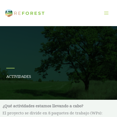
Ir
al
contenido
ACTIVIDADES
¿Qué actividades estamos llevando a cabo?
El proyecto se divide en 8 paquetes de trabajo (WPs):