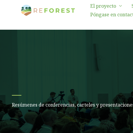
Ir
El proyecto
al
Póngase en contact
contenido
Resúmenes de conferencias, carteles y presentacione