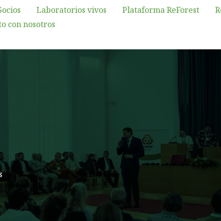
Socios
Laboratorios vivos
Plataforma ReForest
R
o con nosotros
s