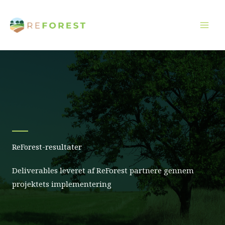
Gå
til
indholdet
ReForest-resultater
D
eliverables leveret af
ReForest
partnere gennem
projektets implementering