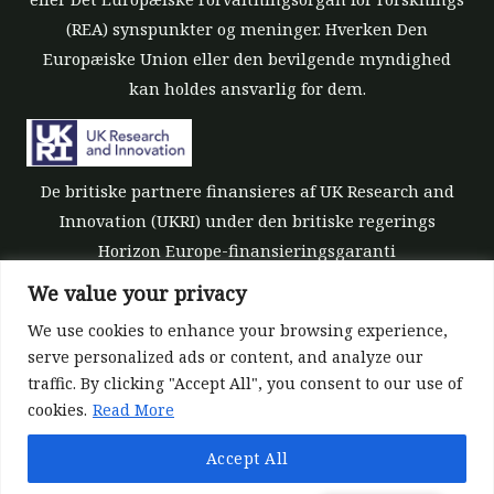
(REA) synspunkter og meninger. Hverken Den
Europæiske Union eller den bevilgende myndighed
kan holdes ansvarlig for dem.
De britiske partnere finansieres af UK Research and
Innovation (UKRI) under den britiske regerings
Horizon Europe-finansieringsgaranti
[tilskudsnummer 10039700].
We value your privacy
We use cookies to enhance your browsing experience,
serve personalized ads or content, and analyze our
traffic. By clicking "Accept All", you consent to our use of
cookies.
Read More
©All rights reserved 2022-2026 | ReForest project
Accept All
Designed and Developed by
Europroject Ltd.