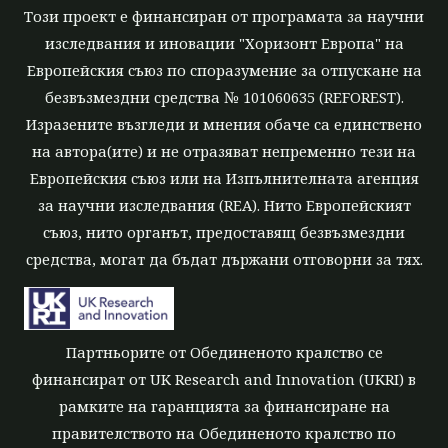
Този проект е финансиран от програмата за научни
изследвания и иновации "Хоризонт Европа" на
Европейския съюз по споразумение за отпускане на
безвъзмездни средства № 101060635 (REFOREST).
Изразените възгледи и мнения обаче са единствено
на автора(ите) и не отразяват непременно тези на
Европейския съюз или на Изпълнителната агенция
за научни изследвания (REA). Нито Европейският
съюз, нито органът, предоставящ безвъзмездни
средства, могат да бъдат държани отговорни за тях.
Партньорите от Обединеното кралство се
финансират от UK Research and Innovation (UKRI) в
рамките на гаранцията за финансиране на
правителството на Обединеното кралство по