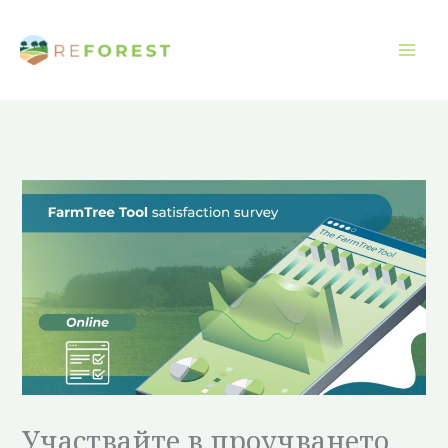
Преминаване
към
съдържанието
Участвайте в проучването