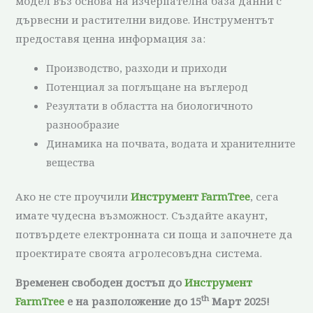
модел въз основа на изчерпателна база данни с
дървесни и растителни видове. Инструментът
предоставя ценна информация за:
Производство, разходи и приходи
Потенциал за поглъщане на въглерод
Резултати в областта на биологичното
разнообразие
Динамика на почвата, водата и хранителните
вещества
Ако не сте проучили
Инструмент FarmTree
, сега
имате чудесна възможност. Създайте акаунт,
потвърдете електронната си поща и започнете да
проектирате своята агролесовъдна система.
Временен свободен достъп до
Инструмент
th
FarmTree
е на разположение до 15
Март 2025!