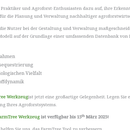
, Praktiker und Agroforst-Enthusiasten dazu auf, ihre Erkenn
 für die Planung und Verwaltung nachhaltiger agroforstwirtsc
die Nutzer bei der Gestaltung und Verwaltung maßgeschneide
tes Modell auf der Grundlage einer umfassenden Datenbank von
nnahmen
fsequestrierung
ologischen Vielfalt
offdynamik
ree Werkzeug
ist jetzt eine großartige Gelegenheit. Legen Sie 
ng Ihres Agroforstsystems.
th
armTree Werkzeug
ist verfügbar bis 15
März 2025!
helfen Sie uns, das FarmTree Tool zu verbessern.