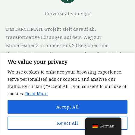
Universität von Vigo
Das FARCLIMATE-Projekt zielt darauf ab,
transformative Lösungen auf dem Weg zur
Klimaresilienz in mindestens 20 Regionen und
Gemeinden in ganz Europa umzusetzen. Es wird sich
We value your privacy
mit den komplexen Herausforderungen befassen, die
mit der Entwicklung und Ausweitung klimaresilienter
We use cookies to enhance your browsing experience,
Maßnahmen verbunden sind, und diese für jedermann
serve personalized ads or content, and analyze our
zugänglich und verständlich machen, wobei den
traffic. By clicking "Accept All", you consent to our use of
cookies.
Read More
häufig anzutreffenden sozialen, politischen und
wirtschaftlichen Hindernissen besondere
Accept All
Aufmerksamkeit gewidmet wird.
Reject All
German