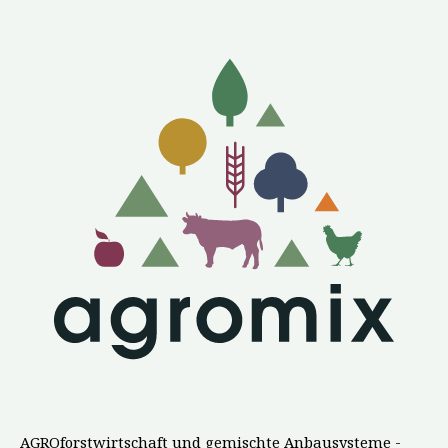
AGROforstwirtschaft und gemischte Anbausysteme -