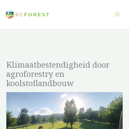
Overslaan
naar
inhoud
Klimaatbestendigheid door
agroforestry en
koolstoflandbouw