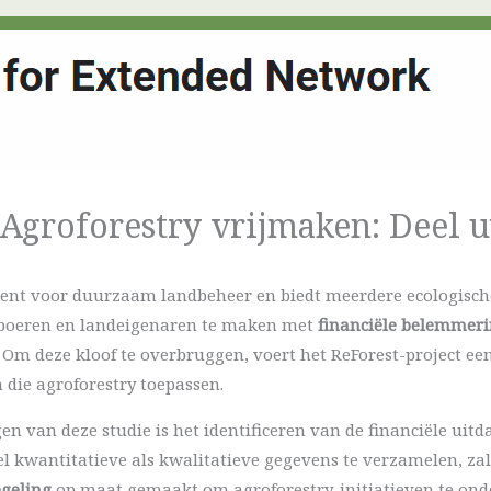
 Agroforestry vrijmaken: Deel 
ument voor duurzaam landbeheer en biedt meerdere ecologisc
 boeren en landeigenaren te maken met
financiële belemmer
Om deze kloof te overbruggen, voert het ReForest-project ee
die agroforestry toepassen.
gen van deze studie is het identificeren van de financiële ui
 kwantitatieve als kwalitatieve gegevens te verzamelen, zal
egeling
op maat gemaakt om agroforestry-initiatieven te ond