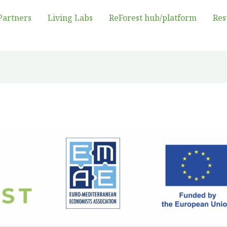
Partners
Living Labs
ReForest hub/platform
Res