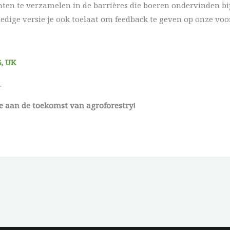
hten te verzamelen in de barrières die boeren ondervinden bi
ledige versie je ook toelaat om feedback te geven op onze voor
G
,
UK
.
e aan de toekomst van agroforestry!