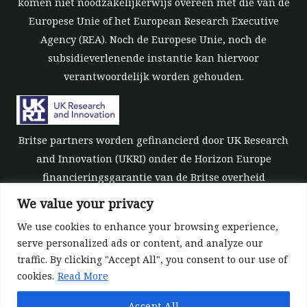
komen niet noodzakelijkerwijs overeen met die van de
Europese Unie of het European Research Executive
Agency (REA). Noch de Europese Unie, noch de
subsidieverlenende instantie kan hiervoor
verantwoordelijk worden gehouden.
Britse partners worden gefinancierd door UK Research
and Innovation (UKRI) onder de Horizon Europe
financieringsgarantie van de Britse overheid
[subsidienummer 10039700].
We value your privacy
We use cookies to enhance your browsing experience,
serve personalized ads or content, and analyze our
traffic. By clicking "Accept All", you consent to our use of
cookies.
Read More
©All rights reserved 2022-2026 | ReForest project
Accept All