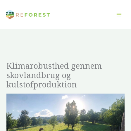
Gå
til
indholdet
Klimarobusthed gennem
skovlandbrug og
kulstofproduktion