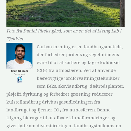
Foto fra Daniel Piteks gård, som er en del af Living Lab i
Tjekkiet.
Carbon farming er en landbrugsmetode,
der forbedrer jordens og vegetationens
evne til at absorbere og lagre kuldioxid
(CO₂) fra atmosfæren. Ved at anvende
bæredygtige jordforvaltningsteknikker
som f.eks. skovlandbrug, dækrodsplanter,
pløjefri dyrkning og forbedret græsning reducerer
kulstoflandbrug drivhusgasudledningen fra
landbruget og fjerner CO₂ fra atmosfæren. Denne
tilgang bidrager til at afbøde klimaforandringer og
giver løfte om diversificering af landbrugsindkomsten