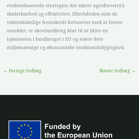
evidensbaserede strategier, der sikrer agroforestry's
skalerbarhed og effektivitet. Efterhånden som de
videnskabelige fremskridt fortsætter med at forme
området, er skovlandbrug klar til at blive en
hjørnesten i landbruget i EU og støtte dets
miljømæssige og økonomiske modstandsdygtighed.
←
Forrige Indlæg
Næste Indlæg
→