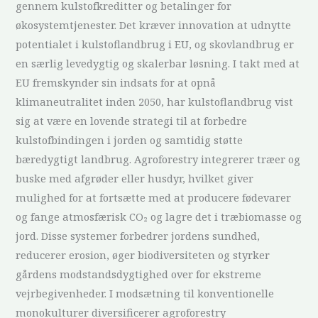
gennem kulstofkreditter og betalinger for
økosystemtjenester. Det kræver innovation at udnytte
potentialet i kulstoflandbrug i EU, og skovlandbrug er
en særlig levedygtig og skalerbar løsning. I takt med at
EU fremskynder sin indsats for at opnå
klimaneutralitet inden 2050, har kulstoflandbrug vist
sig at være en lovende strategi til at forbedre
kulstofbindingen i jorden og samtidig støtte
bæredygtigt landbrug. Agroforestry integrerer træer og
buske med afgrøder eller husdyr, hvilket giver
mulighed for at fortsætte med at producere fødevarer
og fange atmosfærisk CO₂ og lagre det i træbiomasse og
jord. Disse systemer forbedrer jordens sundhed,
reducerer erosion, øger biodiversiteten og styrker
gårdens modstandsdygtighed over for ekstreme
vejrbegivenheder. I modsætning til konventionelle
monokulturer diversificerer agroforestry