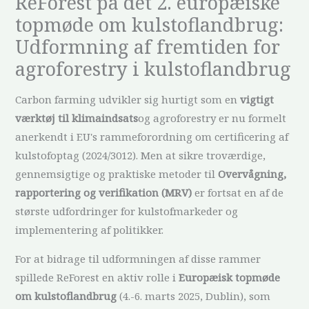
ReForest på det 2. europæiske
topmøde om kulstoflandbrug:
Udformning af fremtiden for
agroforestry i kulstoflandbrug
Carbon farming udvikler sig hurtigt som en
vigtigt
værktøj til klimaindsats
og agroforestry er nu formelt
anerkendt i EU's rammeforordning om certificering af
kulstofoptag (2024/3012). Men at sikre troværdige,
gennemsigtige og praktiske metoder til
Overvågning,
rapportering og verifikation (MRV)
er fortsat en af de
største udfordringer for kulstofmarkeder og
implementering af politikker.
For at bidrage til udformningen af disse rammer
spillede ReForest en aktiv rolle i
Europæisk topmøde
om kulstoflandbrug
(4.-6. marts 2025, Dublin), som