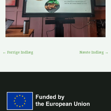
←
Forrige Indlæg
Næste Indlæg
→