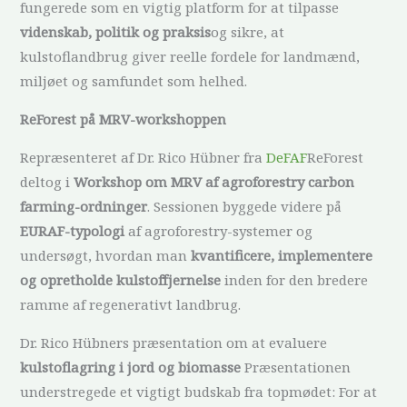
fungerede som en vigtig platform for at tilpasse
videnskab, politik og praksis
og sikre, at
kulstoflandbrug giver reelle fordele for landmænd,
miljøet og samfundet som helhed.
ReForest på MRV-workshoppen
Repræsenteret af Dr. Rico Hübner fra
DeFAF
ReForest
deltog i
Workshop om MRV af agroforestry carbon
farming-ordninger
. Sessionen byggede videre på
EURAF-typologi
af agroforestry-systemer og
undersøgt, hvordan man
kvantificere, implementere
og opretholde kulstoffjernelse
inden for den bredere
ramme af regenerativt landbrug.
Dr. Rico Hübners præsentation om at evaluere
kulstoflagring i jord og biomasse
Præsentationen
understregede et vigtigt budskab fra topmødet: For at