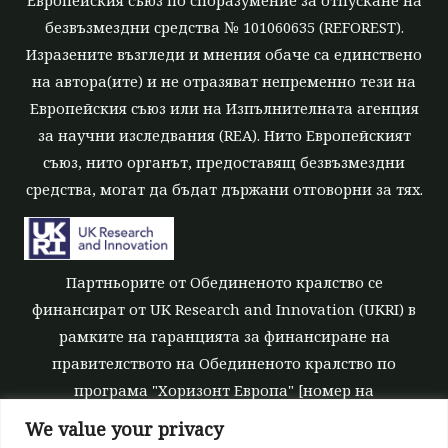
безвъзмездни средства № 101060635 (REFOREST).
Изразените възгледи и мнения обаче са единствено
на автора(ите) и не отразяват непременно тези на
Европейския съюз или на Изпълнителната агенция
за научни изследвания (REA). Нито Европейският
съюз, нито органът, предоставящ безвъзмездни
средства, могат да бъдат държани отговорни за тях.
Партньорите от Обединеното кралство се
финансират от UK Research and Innovation (UKRI) в
рамките на гаранцията за финансиране на
правителството на Обединеното кралство по
програма "Хоризонт Европа" [номер на
безвъзмездните средства 10039700].
We value your privacy