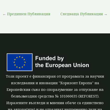
←
Предишен Публикация
Следваща Публикация
→
Този проект е финансиран от програмата за научни
изследвания и иновации "Хоризонт Европа" на
Европейския съюз по споразумение за отпускане на
безвъзмездни средства № 101060635 (REFOREST).
Изразените възгледи и мнения обаче са единствено
на автора(ите) и не отразяват непременно тези на