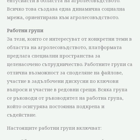
ентусиасти в областта на агролесовъдството.
Всичко това създава една динамична социална
мрежа, ориентирана към агролесовъдството.
Работни групи
За тези, които се интересуват от конкретни теми в
областта на агролесовъдството, платформата
предлага специални пространства за
целенасочено сътрудничество. Работните групи са
отлична възможност за споделяне на файлове,
участие в задълбочени дискусии по ключови
въпроси и участие в редовни срещи. Всяка група
се ръководи от ръководител на работна група,
който осигурява постоянна подкрепа и
съдействие.
Настоящите работни групи включват: