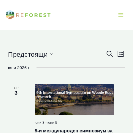
Преминаване
към
съдържанието
Предстоящи
Събития
Събития
Съби
Търсене
Списъ
Търсене
Прег
Изберете
юни 2026 г.
и
Нави
дата.
изгледи
Навигация
СР
3
юни 3
-
юни 5
9-и международен симпозиум за