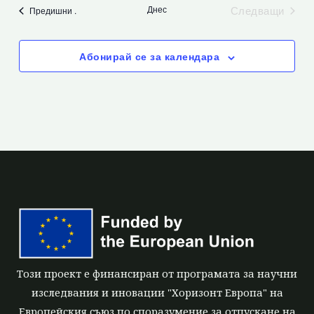
Днес
Следващи
Събития
Предишни
.
Събития
Абонирай се за календара
Този проект е финансиран от програмата за научни
изследвания и иновации "Хоризонт Европа" на
Европейския съюз по споразумение за отпускане на