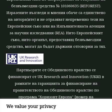
безвъзмездни средства № 101060635 (REFOREST).
Изразените възгледи и мнения обаче са единствено
на автора(ите) и не отразяват непременно тези на
Европейския съюз или на Изпълнителната агенция
за научни изследвания (REA). Нито Европейският
съюз, нито органът, предоставящ безвъзмездни
средства, могат да бъдат държани отговорни за тях.
Партньорите от Обединеното кралство се
финансират от UK Research and Innovation (UKRI) в
рамките на гаранцията за финансиране на
правителството на Обединеното кралство по
програма "Хоризонт Европа" [номер на
безвъзмездните средства 10039700].
We value your privacy