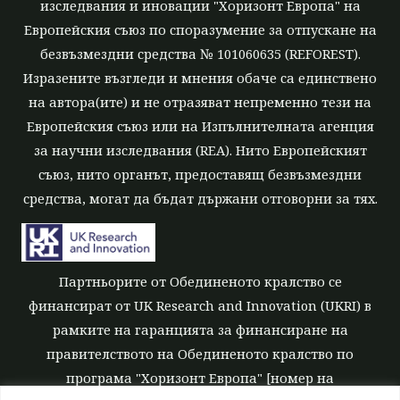
изследвания и иновации "Хоризонт Европа" на
Европейския съюз по споразумение за отпускане на
безвъзмездни средства № 101060635 (REFOREST).
Изразените възгледи и мнения обаче са единствено
на автора(ите) и не отразяват непременно тези на
Европейския съюз или на Изпълнителната агенция
за научни изследвания (REA). Нито Европейският
съюз, нито органът, предоставящ безвъзмездни
средства, могат да бъдат държани отговорни за тях.
Партньорите от Обединеното кралство се
финансират от UK Research and Innovation (UKRI) в
рамките на гаранцията за финансиране на
правителството на Обединеното кралство по
програма "Хоризонт Европа" [номер на