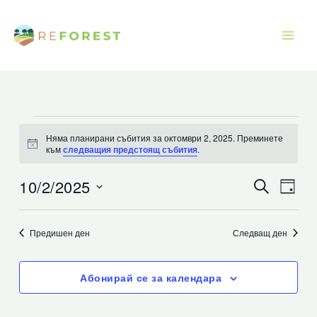
Преминаване
към
съдържанието
Събития
Няма планирани събития за октомври 2, 2025. Преминете
for
Известие
към
следващия предстоящ събития
.
октомври
2,
10/2/2025
Събития
Съби
Търсене
Ден
2025
Търсене
Прег
Изберете
и
Нави
дата.
Предишен ден
Следващ ден
изгледи
Навигация
Абонирай се за календара