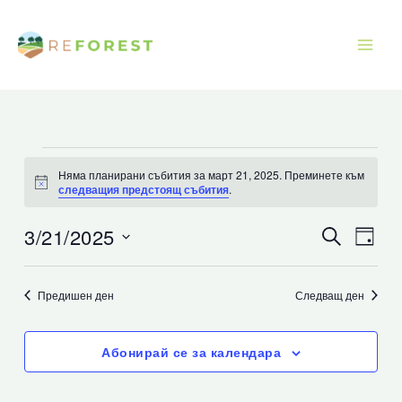
Преминаване
към
съдържанието
Събития
Няма планирани събития за март 21, 2025. Преминете към
for
Известие
следващия предстоящ събития
.
март
21,
3/21/2025
Събития
Съби
Търсене
Ден
2025
Търсене
Прег
Изберете
и
Нави
дата.
Предишен ден
Следващ ден
изгледи
Навигация
Абонирай се за календара