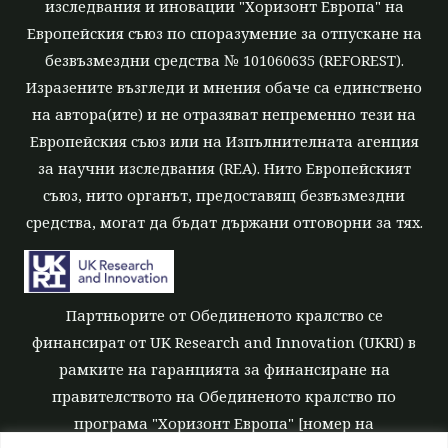
изследвания и иновации "Хоризонт Европа" на
Европейския съюз по споразумение за отпускане на
безвъзмездни средства № 101060635 (REFOREST).
Изразените възгледи и мнения обаче са единствено
на автора(ите) и не отразяват непременно тези на
Европейския съюз или на Изпълнителната агенция
за научни изследвания (REA). Нито Европейският
съюз, нито органът, предоставящ безвъзмездни
средства, могат да бъдат държани отговорни за тях.
Партньорите от Обединеното кралство се
финансират от UK Research and Innovation (UKRI) в
рамките на гаранцията за финансиране на
правителството на Обединеното кралство по
програма "Хоризонт Европа" [номер на