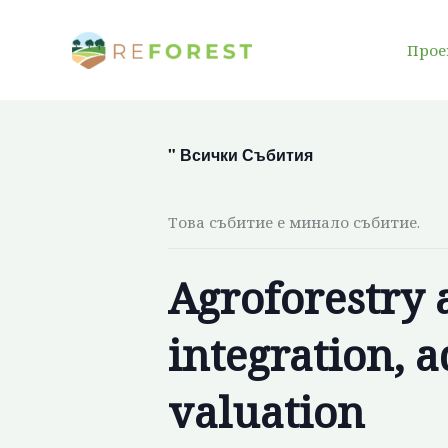
Преминаване
към
Прое
съдържанието
" Всички Събития
Това събитие е минало събитие.
Agroforestry 
integration, 
valuation