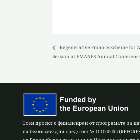
Regenerative Finance Scheme for Ag
Session at EMANES Annual Conference
Този проект е финансиран от програмата за на
на безвъзмездни средства № 101060635 (REFORES
на Европейския съюз или на Изпълнителната а