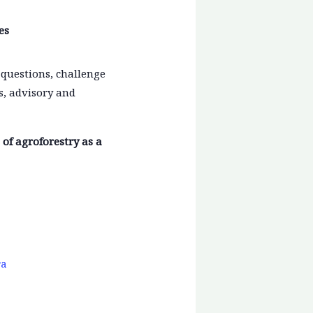
es
 questions, challenge
s, advisory and
of agroforestry as a
та