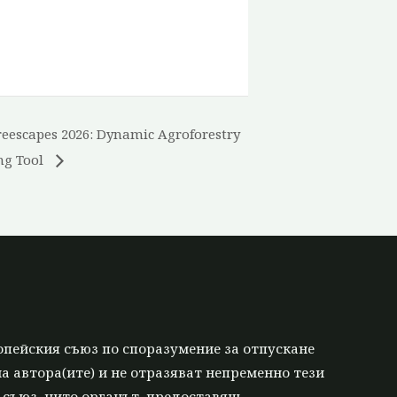
reescapes 2026: Dynamic Agroforestry
ng Tool
опейския съюз по споразумение за отпускане
а автора(ите) и не отразяват непременно тези
 съюз, нито органът, предоставящ