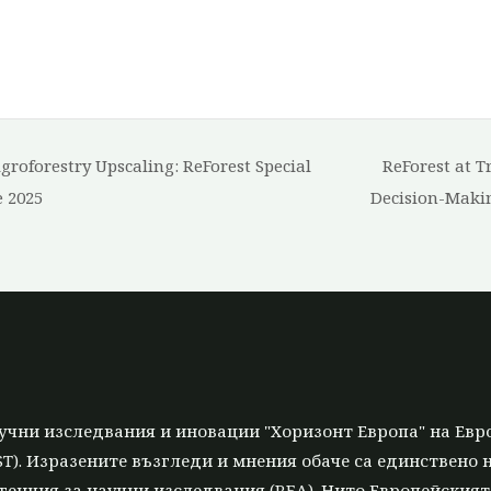
roforestry Upscaling: ReForest Special
ReForest at T
 2025
Decision-Maki
учни изследвания и иновации "Хоризонт Европа" на Евр
T). Изразените възгледи и мнения обаче са единствено н
генция за научни изследвания (REA). Нито Европейският