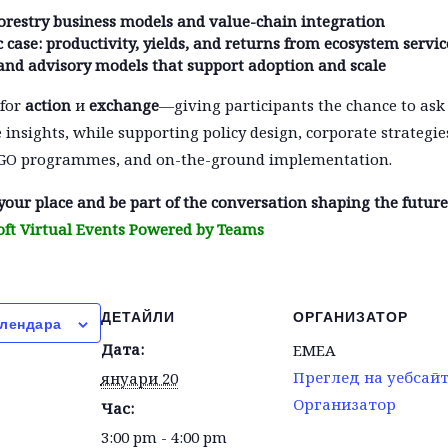
orestry business models and value-chain integration
case: productivity, yields, and returns from ecosystem servic
and advisory models that support adoption and scale
 for
action
и
exchange
—giving participants the chance to ask
insights, while supporting policy design, corporate strategie
 NGO programmes, and on-the-ground implementation.
your place and be part of the conversation shaping the future 
oft Virtual Events Powered by Teams
ДЕТАЙЛИ
ОРГАНИЗАТОР
алендара
Дата:
EMEA
Преглед на уебсай
януари 20
Организатор
Час:
3:00 pm - 4:00 pm