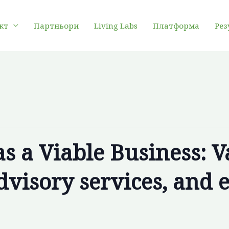
кт
Партньори
Living Labs
Платформа
Рез
as a Viable Business: 
advisory services, and