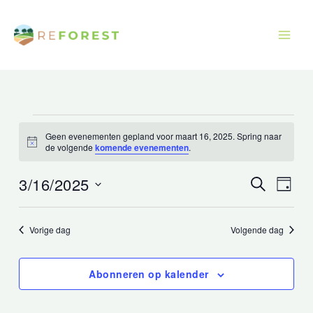
Overslaan
naar
inhoud
Evenementen
Geen evenementen gepland voor maart 16, 2025. Spring naar
in
Bericht
de volgende
komende evenementen
.
maart
16,
3/16/2025
Evenemente
Even
Zoek
Dag
op
2025
Navigatie
Uitzi
Selecteer
zoeken
Navig
een
Vorige dag
Volgende dag
en
datum.
weergeven
Abonneren op kalender