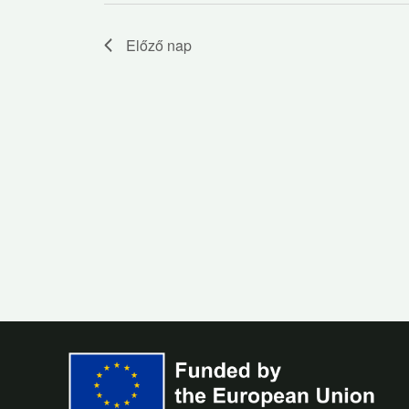
t
a
Előző nap
keresőszóval.