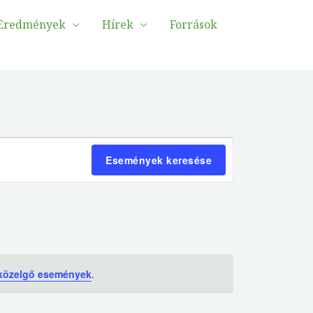
Eredmények
Hírek
Források
Esemény
Események keresése
nézet
navigáció
 közelgő események
.