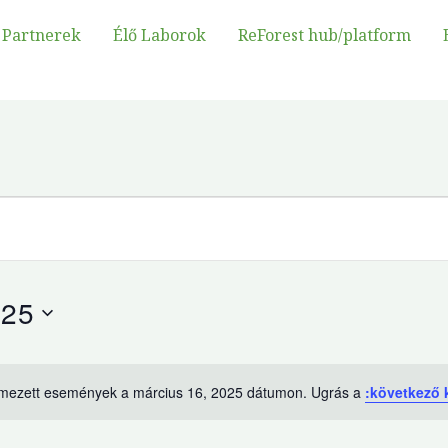
Partnerek
Élő Laborok
ReForest hub/platform
025
mezett események a március 16, 2025 dátumon. Ugrás a
:következő
Értesítés