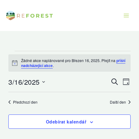
Přeskočit
na
obsah
Akce
Žádné akce naplánované pro Březen 16, 2025. Přejít na
příští
for
Oznámení
nadcházející akce
.
Březen
16,
3/16/2025
Navigace
Navig
Hledat
Den
2025
pro
pro
Vyberte
hledání
zobra
datum.
Předchozí den
Další den
a
Akce
zobrazení
Odebírat kalendář
Akce