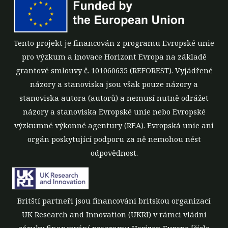
Tento projekt je financován z programu Evropské unie
pro výzkum a inovace Horizont Evropa na základě
grantové smlouvy č. 101060635 (REFOREST). Vyjádřené
názory a stanoviska jsou však pouze názory a
stanoviska autora (autorů) a nemusí nutně odrážet
názory a stanoviska Evropské unie nebo Evropské
výzkumné výkonné agentury (REA). Evropská unie ani
orgán poskytující podporu za ně nemohou nést
odpovědnost.
Britští partneři jsou financováni britskou organizací
UK Research and Innovation (UKRI) v rámci vládní
záruky financování programu Horizon Europe [číslo