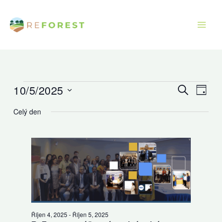
Přeskočit
na
obsah
10/5/2025
Akce
Navigace
Navig
Hledat
Den
for
pro
pro
Vyberte
Celý den
Říjen
hledání
zobra
datum.
5,
a
Akce
2025
zobrazení
Akce
Říjen 4, 2025
-
Říjen 5, 2025