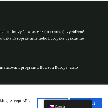
ové smlouvy č. 101060635 (REFOREST). Vyjádřené
anoviska Evropské unie nebo Evropské výzkumné
 financování programu Horizon Europe [číslo
a nástroje
king "Accept All",
Reject All
Accept All
Czech