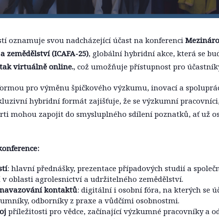
ostí oznamuje svou nadcházející účast na konferenci
Mezináro
í a zemědělství (ICAFA-25)
, globální hybridní akce, která se b
k virtuálně online.
, což umožňuje přístupnost pro účastník
tformou pro výměnu špičkového výzkumu, inovací a spoluprá
nkluzivní hybridní formát zajišťuje, že se výzkumní pracovníci
perti mohou zapojit do smysluplného sdílení poznatků, ať už 
 konference:
stí
: hlavní přednášky, prezentace případových studií a spole
v oblasti agrolesnictví a udržitelného zemědělství.
k navazování kontaktů
: digitální i osobní fóra, na kterých se 
umníky, odborníky z praxe a vůdčími osobnostmi.
oj
příležitosti pro vědce, začínající výzkumné pracovníky a od