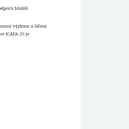
odporu hlubší
lentní výzkum a šíření
e ICAFA-25 je