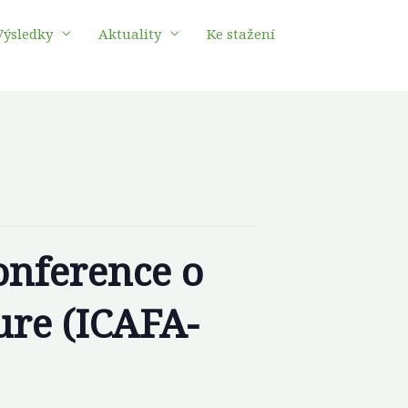
Výsledky
Aktuality
Ke stažení
onference o
ure (ICAFA-