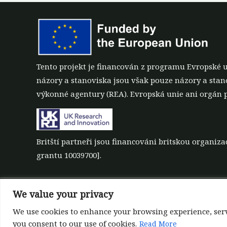
Tento projekt je financován z programu Evropské 
názory a stanoviska jsou však pouze názory a sta
výkonné agentury (REA). Evropská unie ani orgán 
Britští partneři jsou financováni britskou organi
grantu 10039700].
We value your privacy
©All rights reserved 2022-2026 | ReForest project
Designed and Developed by
Europroject Ltd.
We use cookies to enhance your browsing experience, serve 
you consent to our use of cookies.
Read More