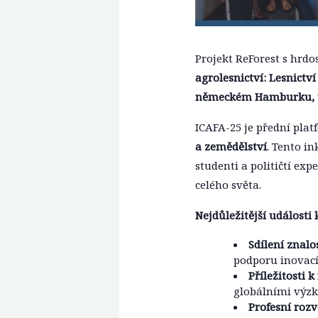
Projekt ReForest s hrd
agrolesnictví: Lesnictv
německém Hamburku, ta
ICAFA-25 je přední pla
a zemědělství
. Tento i
studenti a političtí ex
celého světa.
Nejdůležitější události
Sdílení znalo
podporu inovací 
Příležitosti 
globálními výzk
Profesní rozv