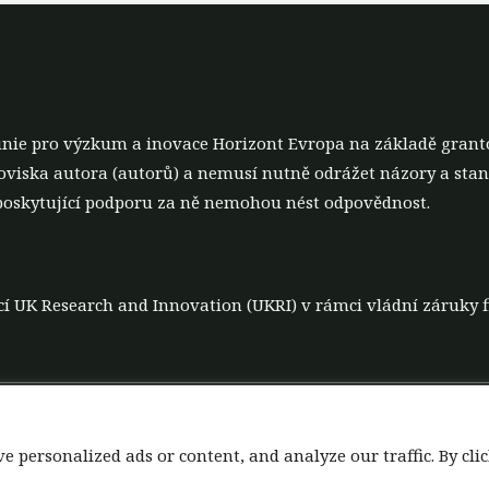
unie pro výzkum a inovace Horizont Evropa na základě grant
noviska autora (autorů) a nemusí nutně odrážet názory a st
poskytující podporu za ně nemohou nést odpovědnost.
zací UK Research and Innovation (UKRI) v rámci vládní záruky
Zásady zpracování dat
Zřeknutí se odpovědnosti z
personalized ads or content, and analyze our traffic. By clic