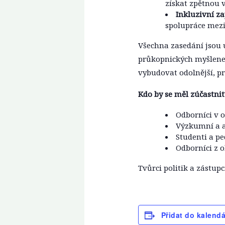
získat zpětnou v
Inkluzivní z
spolupráce mezi
Všechna zasedání jsou 
průkopnických myšlenek
vybudovat odolnější, p
Kdo by se měl zúčastnit?
Odborníci v o
Výzkumní a a
Studenti a p
Odborníci z o
Tvůrci politik a zástupc
Přidat do kalend