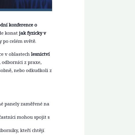
dní konference o
ude konat
jak fyzicky v
y po celém světě.
ce v oblastech
lesnictví
, odborníci z praxe,
osobně, nebo odkudkoli z
čné panely zaměřené na
účastníci mohou spojit s
borníky, kteří chtějí