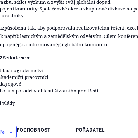
azbu, sdílet výzkum a zvýšit svůj globální dopad.
apojení komunity
: Společenské akce a skupinové diskuse na p
 účastníky.
uzpůsobena tak, aby podporovala realizovatelná řešení, exce
 napříč lesnickým a zemědělským odvětvím. Cílem konferenc
ropojenější a informovanější globální komunitu.
 Setkáte se s:
blasti agrolesnictví
kademičtí pracovníci
edagogové
boru a poradci v oblasti životního prostředí
i vlády
PODROBNOSTI
POŘADATEL
áře