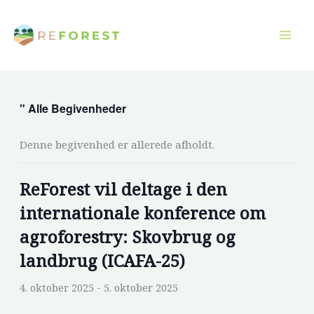
Gå
til
indholdet
" Alle Begivenheder
Denne begivenhed er allerede afholdt.
ReForest vil deltage i den
internationale konference om
agroforestry: Skovbrug og
landbrug (ICAFA-25)
4. oktober 2025
-
5. oktober 2025