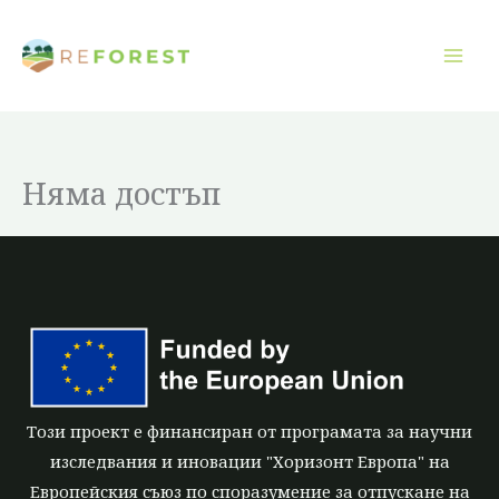
Преминаване
към
съдържанието
Няма достъп
Този проект е финансиран от програмата за научни
изследвания и иновации "Хоризонт Европа" на
Европейския съюз по споразумение за отпускане на