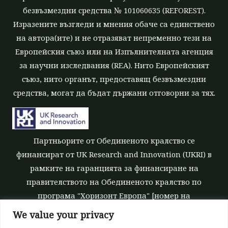
безвъзмездни средства № 101060635 (REFOREST).
Изразените възгледи и мнения обаче са единствено
на автора(ите) и не отразяват непременно тези на
Европейския съюз или на Изпълнителната агенция
за научни изследвания (REA). Нито Европейският
съюз, нито органът, предоставящ безвъзмездни
средства, могат да бъдат държани отговорни за тях.
Партньорите от Обединеното кралство се
финансират от UK Research and Innovation (UKRI) в
рамките на гаранцията за финансиране на
правителството на Обединеното кралство по
програма "Хоризонт Европа" [номер на
безвъзмездните средства 10039700].
We value your privacy