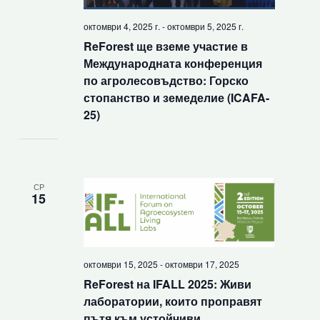
октомври 4, 2025 г.
-
октомври 5, 2025 г.
ReForest ще вземе участие в
Международната конференция
по агролесовъдство: Горско
стопанство и земеделие (ICAFA-
25)
СР
15
октомври 15, 2025
-
октомври 17, 2025
ReForest на IFALL 2025: Живи
лаборатории, които проправят
пътя към устойчиви