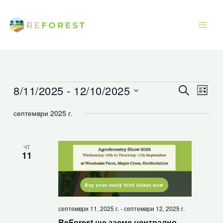
Преминаване
към
съдържанието
8/11/2025
 - 
12/10/2025
Събития
Събития
Съби
Търсене
Списъ
Търсене
Прег
Изберете
септември 2025 г.
и
Нави
дата.
изгледи
Навигация
ЧТ
11
септември 11, 2025 г.
-
септември 12, 2025 г.
ReForest ще заеме централно