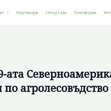
кт
Партньори
Living Labs
Платформа
Рез
19-ата Северноамери
 по агролесовъдство