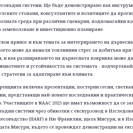
есовъдни системи. Ще бъде демонстрирано как инструм
елските стопани, консултантите и политиците да прогн
колната среда при различни сценарии, подпомагайки вз
о земеползване и инвестиционно планиране.
своя принос и към темата за интегрирането на дървесна
което може да намали топлинния стрес за добитъка при
, и как разширяването на дървесната покривка може д
животните и устойчивостта на системата - подчертавай
 стратегия за адаптиране към климата.
енцията включва презентации, постерни сесии, светка
ии, представящи най-новите изследвания и практическ
. Участниците в NAAC 2025 ще имат възможност да се за
ъдни системи чрез обиколки с екскурзовод в Изследов
есовъдство (HARF) в Ню Франклин, щата Мисури, и в Из
 щата Мисури, където се провеждат демонстрации на ек