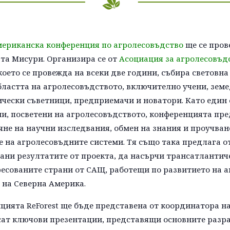
ериканска конференция по агролесовъдство
ще се прове
щата Мисури. Организира се от
Асоциация за агролесовъдс
 което се провежда на всеки две години, събира световн
ластта на агролесовъдството, включително учени, зем
чески съветници, предприемачи и новатори. Като един
, посветени на агролесовъдството, конференцията пре
не на научни изследвания, обмен на знания и проучван
е на агролесовъдните системи. Тя също така предлага 
ни резултатите от проекта, да насърчи трансатлантиче
ресованите страни от САЩ, работещи по развитието на 
 на Северна Америка.
цията ReForest ще бъде представена от координатора н
есат ключови презентации, представящи основните разра