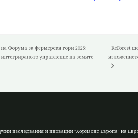
 на Форума за фермерски гори 2025:
ReForest щ
 интегрираното управление на земите
изложението
учни изследвания и иновации "Хоризонт Европа" на Евр