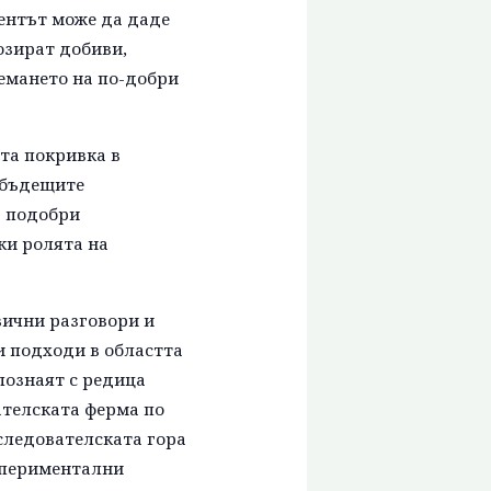
ентът може да даде
озират добиви,
емането на по-добри
та покривка в
 бъдещите
а подобри
ки ролята на
вични разговори и
и подходи в областта
познаят с редица
ателската ферма по
следователската гора
спериментални