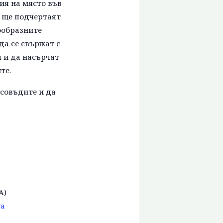
ия на място във
O, ще подчертаят
ообразните
а се свържат с
 и да насърчат
те.
есовъдите и да
A)
та