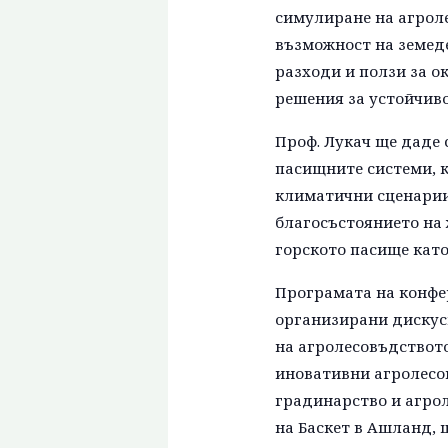
симулиране на агрол
възможност на земед
разходи и ползи за о
решения за устойчив
Проф. Лукач ще даде 
пасищните системи, 
климатични сценарии
благосъстоянието на 
горското пасище като
Програмата на конфер
организирани дискус
на агролесовъдството
иновативни агролесов
градинарство и агрол
на Баскет в Ашланд,