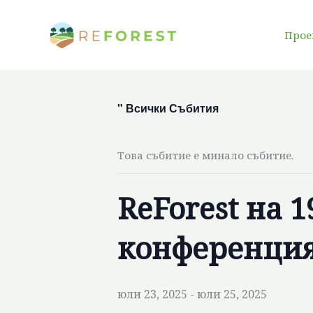
Преминаване
към
Прое
съдържанието
" Всички Събития
Това събитие е минало събитие.
ReForest на 
конференция
юли 23, 2025
-
юли 25, 2025