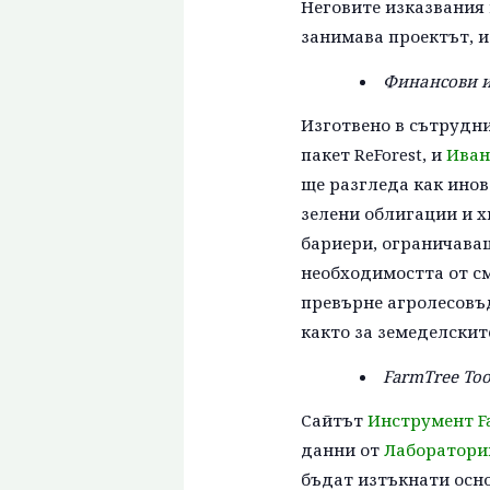
Неговите изказвания 
занимава проектът, и
Финансови и
Изготвено в сътрудн
пакет ReForest, и
Иван
ще разгледа как инов
зелени облигации и х
бариери, ограничава
необходимостта от с
превърне агролесовъд
както за земеделските
FarmTree Too
Сайтът
Инструмент F
данни от
Лаборатории
бъдат изтъкнати осно