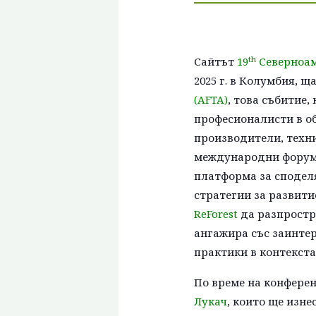
th
Сайтът
19
Северноам
2025 г. в Колумбия, 
(AFTA)
, това събитие,
професионалисти в об
производители, техни
международни форуми
платформа за споделя
стратегии за развити
ReForest
да разпростра
ангажира със заинте
практики в контекста
По време на конферен
Лукач
, които ще изн