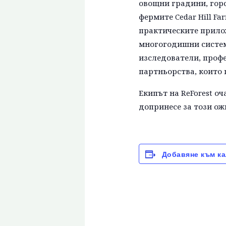
овощни градини, горс
фермите Cedar Hill Fa
практическите прило
многогодишни систем
изследователи, профе
партньорства, които 
Екипът на ReForest о
допринесе за този ож
Добавяне към к