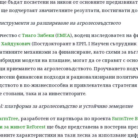
ще бъдат посветени на някои от основните предизвикате
 ще подчертаят значителните резултати, постигнати до
нструменти за разширяване на агролесовъдството
ичество с
Тиаго Зибеки
(
EMEA
), водещ изследовател на 
 Хайдукович
(Постдокторант в EPFL I Научен сътрудник 
ативните механизми за финансиране, като схеми за въг
ибридни модели на плащане, могат да се справят с осн
щи приемането на агролесовъдството. Проучването под
месени финансови подходи и рационализирани политичес
ството в по-жизнеспособна и привлекателна стратегия
 стопани, така и за инвеститорите.
l: платформа за агролесовъдство и устойчиво земеделие
armTree
, разработен от партньора по проекта
FarmTree B
 за живот ReForest
ще бъде представена в постерна през
вните характеристики на тази лесна за използване ци