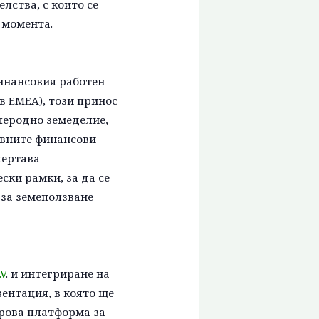
лства, с които се
 момента.
финансовия работен
в EMEA), този принос
леродно земеделие,
овните финансови
чертава
ки рамки, за да се
 за земеползване
.V
. и интегриране на
ентация, в която ще
фрова платформа за