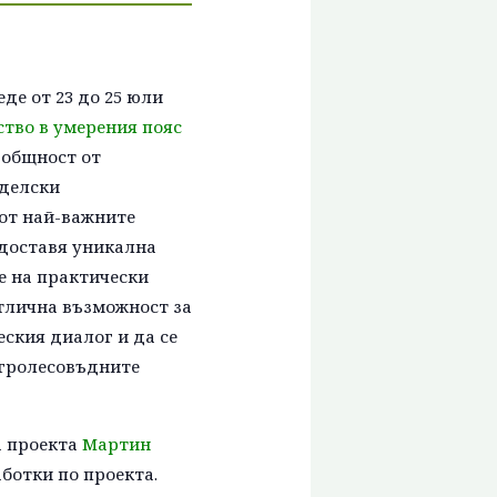
де от 23 до 25 юли
тво в умерения пояс
а общност от
еделски
 от най-важните
доставя уникална
е на практически
отлична възможност за
ския диалог и да се
агролесовъдните
а проекта
Мартин
ботки по проекта.