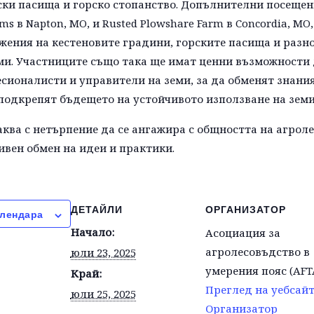
ки пасища и горско стопанство. Допълнителни посещен
rms в Napton, MO, и Rusted Plowshare Farm в Concordia, M
жения на кестеновите градини, горските пасища и разн
и. Участниците също така ще имат ценни възможности д
сионалисти и управители на земи, за да обменят знания
подкрепят бъдещето на устойчивото използване на земи
чаква с нетърпение да се ангажира с общността на агрол
ивен обмен на идеи и практики.
ДЕТАЙЛИ
ОРГАНИЗАТОР
алендара
Начало:
Асоциация за
агролесовъдство в
юли 23, 2025
умерения пояс (AFT
Край:
Преглед на уебсай
юли 25, 2025
Организатор