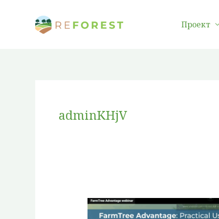
Преминаване
към
Проект
съдържанието
adminKHjV
FarmTree
Advantage