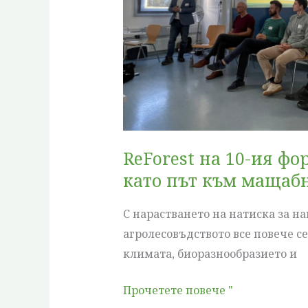
Агролесовъдните
бизнес
модели
като
път
към
мащабни
действия
ReForest на 10-ия ф
в
като път към мащабн
областта
на
С нарастването на натиска за н
климата
агролесовъдството все повече с
климата, биоразнообразието и
Прочетете повече "