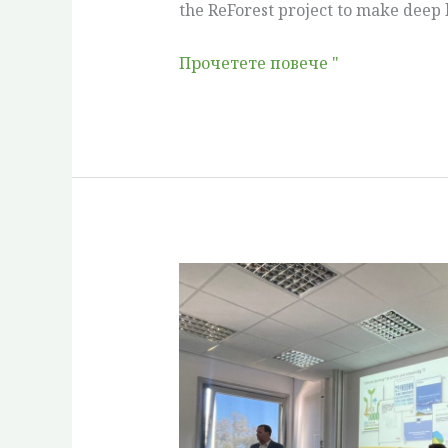
the ReForest project to make deep 
Прочетете повече "
ReForest
на
10-
ия
форум
Agroforstsysteme: