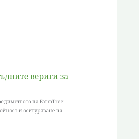
въдните вериги за
редимството на FarmTree:
ойност и осигуряване на