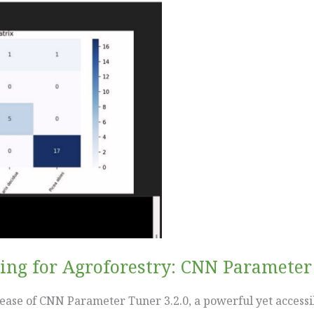
ng for Agroforestry: CNN Parameter 
ease of CNN Parameter Tuner 3.2.0, a powerful yet accessi