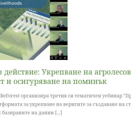
в действие: Укрепване на агролесо
ст и осигуряване на поминък
т ReForest организира третия си тематичен уебинар "П
формата за укрепване на веригите за създаване на ст
базираните на данни [...]