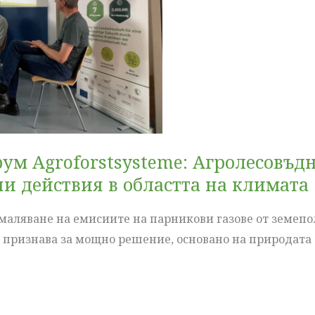
орум Agroforstsysteme: Агролесовъд
и действия в областта на климата
амаляване на емисиите на парникови газове от земепо
е признава за мощно решение, основано на природата 