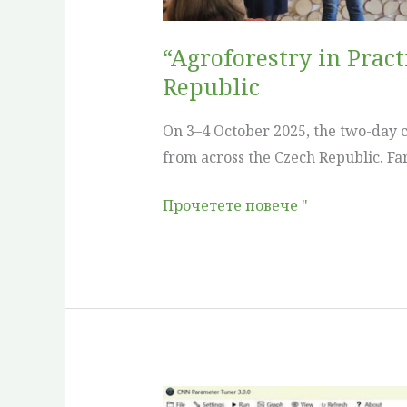
the
Czech
“Agroforestry in Pract
Republic
Republic
On 3–4 October 2025, the two-day c
from across the Czech Republic. Fa
Прочетете повече "
Unlocking