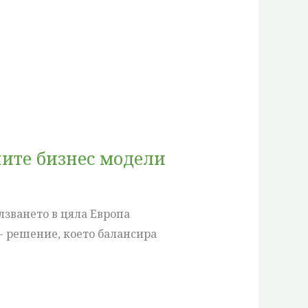
ните бизнес модели
лзването в цяла Европа
- решение, което балансира