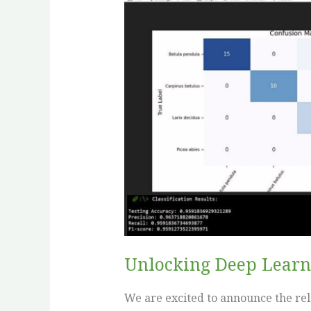
Deep
Learning
for
Agroforestry:
CNN
Parameter
Tuner
3.2.0
Released
Unlocking Deep Learni
We are excited to announce the rel