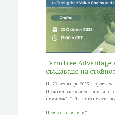
в
действие:
Укрепване
на
агролесовъдните
вериги
за
създаване
FarmTree Advantage 
на
създаване на стойно
стойност
и
На 23 октомври 2025 г. проектъ
осигуряване
Практическо използване на плат
на
поминък". Събитието показа как 
поминък
Прочетете повече "