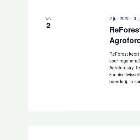
2 juli 2025
-
3 j
WO
2
ReFores
Agrofor
ReForest keert
voor regenerati
Agroforestry Te
kennisuitwissel
boerderij. In s