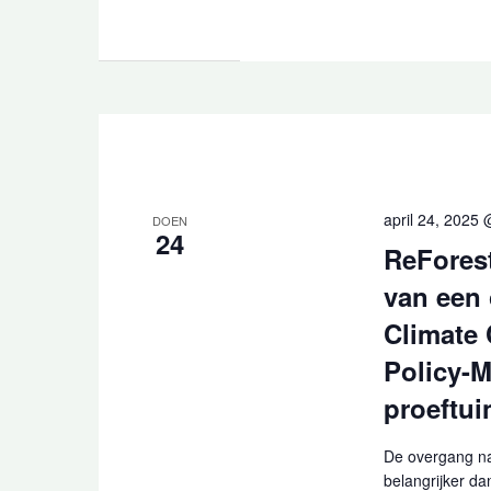
april 24, 2025
DOEN
24
ReForest
van een 
Climate 
Policy-M
proeftui
De overgang na
belangrijker da