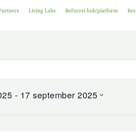
Partners
Living Labs
ReForest hub/platform
Res
025
 - 
17 september 2025