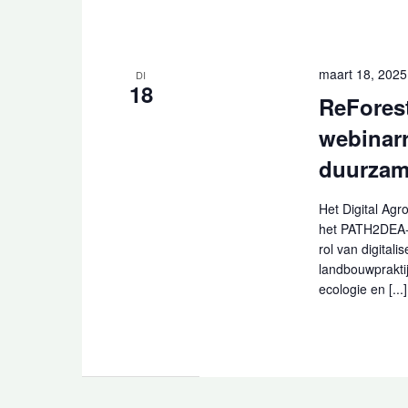
maart 18, 202
DI
18
ReForest
webinarr
duurzam
Het Digital Agr
het PATH2DEA-p
rol van digital
landbouwprakti
ecologie en [...]