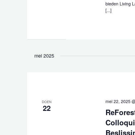
bieden Living 
[...]
mei 2025
mei 22, 2025 
DOEN
22
ReFores
Colloqu
Besliss