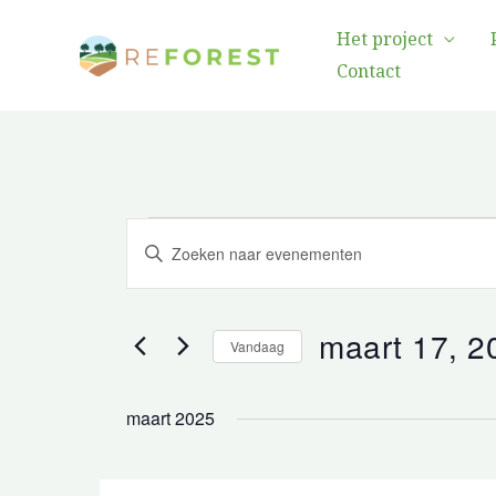
Overslaan
Het project
naar
Contact
inhoud
Evenementen
Evenementen
Trefwoord
Navigatie
invoeren.
zoeken
Zoek
en
maart 17, 2
naar
Vandaag
weergeven
Evenementen
Selecteer
op
een
maart 2025
trefwoord.
datum.