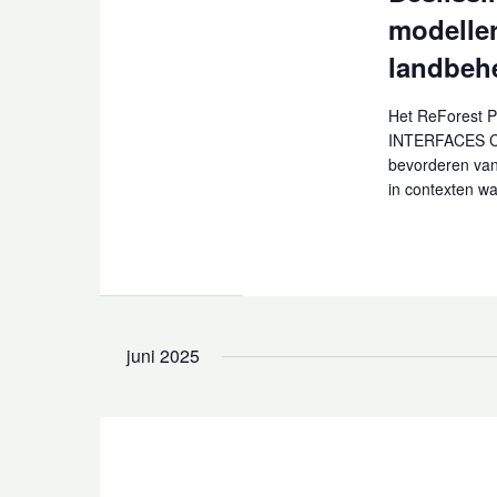
modelle
landbeh
Het ReForest P
INTERFACES Col
bevorderen van
in contexten wa
juni 2025