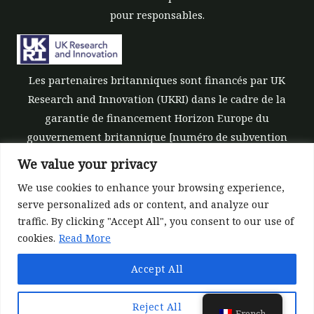
pour responsables.
Les partenaires britanniques sont financés par UK
Research and Innovation (UKRI) dans le cadre de la
garantie de financement Horizon Europe du
gouvernement britannique [numéro de subvention
10039700].
We value your privacy
We use cookies to enhance your browsing experience,
serve personalized ads or content, and analyze our
traffic. By clicking "Accept All", you consent to our use of
cookies.
Read More
©All rights reserved 2022-2026 | ReForest project
Accept All
Designed and Developed by
Europroject Ltd.
Politique des données
Clause de non-responsabilité pou
Reject All
French