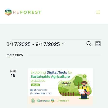
Aller
au
contenu
3/17/2025
 - 
9/17/2025
Évènements
Recherche
Navig
Recherche
Liste
et
de
Sélectionnez
mars 2025
navigation
vues
une
de
Évèn
date.
vues
MAR
18
Évènements