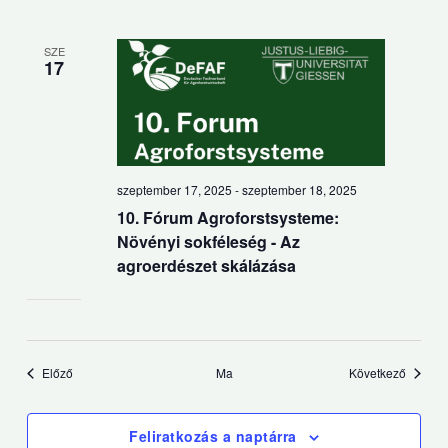
SZE
17
szeptember 17, 2025
-
szeptember 18, 2025
10. Fórum Agroforstsysteme:
Növényi sokféleség - Az
agroerdészet skálázása
Események
Esemén
Előző
Ma
Következő
Feliratkozás a naptárra