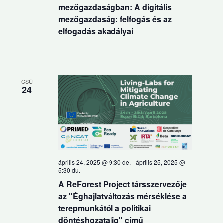
mezőgazdaságban: A digitális
mezőgazdaság: felfogás és az
elfogadás akadályai
CSÜ
24
április 24, 2025 @ 9:30 de.
-
április 25, 2025 @
5:30 du.
A ReForest Project társszervezője
az "Éghajlatváltozás mérséklése a
terepmunkától a politikai
döntéshozatalig" című