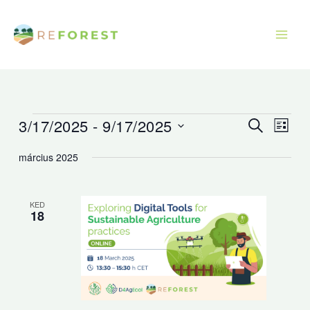
Ugrás
a
tartalomra
3/17/2025
 - 
9/17/2025
Események
Események
Esem
Keresett
Lista
kifejezés
keresése
nézet
Dátum
március 2025
és
navig
kiválasztása.
nézet
választás
KED
18