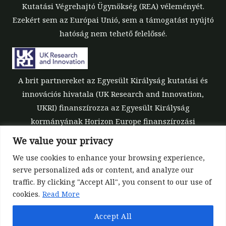
Kutatási Végrehajtó Ügynökség (REA) véleményét.
Ezekért sem az Európai Unió, sem a támogatást nyújtó
hatóság nem tehető felelőssé.
A brit partnereket az Egyesült Királyság kutatási és
innovációs hivatala (UK Research and Innovation,
UKRI) finanszírozza az Egyesült Királyság
kormányának Horizon Europe finanszírozási
garanciája keretében [támogatási szám: 10039700].
We value your privacy
We use cookies to enhance your browsing experience,
serve personalized ads or content, and analyze our
traffic. By clicking "Accept All", you consent to our use of
cookies.
Read More
©All rights reserved 2022-2026 | ReForest project
Accept All
Designed and Developed by
Europroject Ltd.