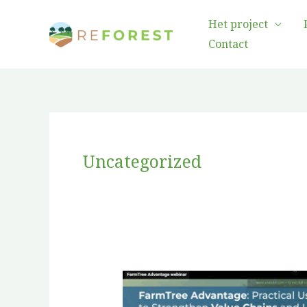
Overslaan
Het project
naar
Contact
inhoud
Uncategorized
FarmTree
Advantage