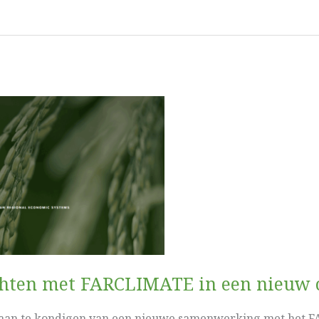
hten met FARCLIMATE in een nieuw cl
g aan te kondigen van een nieuwe samenwerking met het 