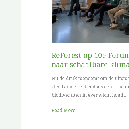
pad
naar
schaalbare
klimaatactie
ReForest op 10e Forum
naar schaalbare klima
Nu de druk toeneemt om de uitstoo
steeds meer erkend als een krachtig
biodiversiteit in evenwicht houdt.
Read More "