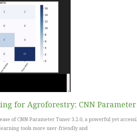
ng for Agroforestry: CNN Parameter 
ease of CNN Parameter Tuner 3.2.0, a powerful yet accessi
learning tools more user-friendly and