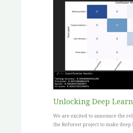
Learning
for
Agroforestry:
CNN
Parameter
Tuner
3.2.0
Released
Unlocking Deep Learni
We are excited to announce the rel
the ReForest project to make deep 