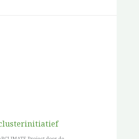
usterinitiatief
FARCLIMATE Project door de