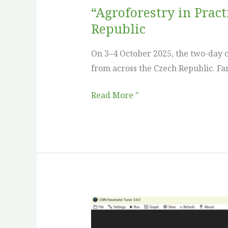
Czech
“Agroforestry in Pract
Republic
Republic
On 3–4 October 2025, the two-day c
from across the Czech Republic. Fa
Read More "
Unlocking
Deep