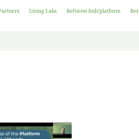
Partners
Living Labs
ReForest hub/platform
Res