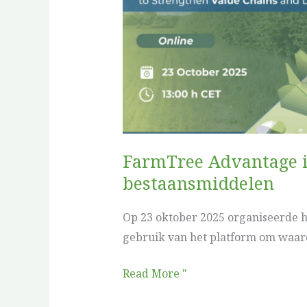
in
Actie:
Versterking
van
agroforestrywaardeketens
en
bestaansmiddelen
FarmTree Advantage i
bestaansmiddelen
Op 23 oktober 2025 organiseerde h
gebruik van het platform om waard
Read More "