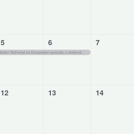
akce,
akce,
akce,
1
1
0
5
6
7
akce,
akce,
akce,
Podpora udržitelného zemědělství: ReForest na Evropském summitu o uhlíkovém zemědělství 2025
0
0
0
12
13
14
akce,
akce,
akce,