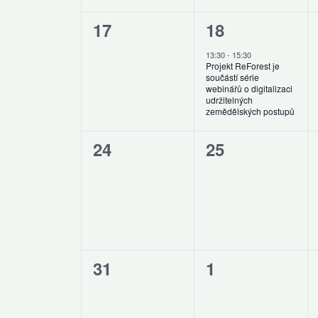
0
1
17
18
akce,
akce,
13:30
-
15:30
Projekt ReForest je
součástí série
webinářů o digitalizaci
udržitelných
zemědělských postupů
0
0
24
25
akce,
akce,
0
0
31
1
akce,
akce,