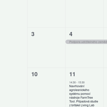
akce,
akce,
0
1
3
4
akce,
akce,
0
1
10
11
akce,
akce,
14:30
-
15:30
Navrhování
agrolesnického
systému pomocí
nástroje FarmTree
Tool. Případová studie
z britské Living Lab