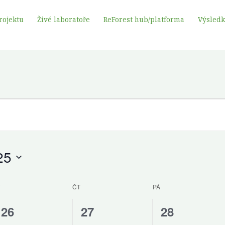
rojektu
Živé laboratoře
ReForest hub/platforma
Výsled
STŘEDA
ČTVRTEK
PÁTEK
25
ČT
PÁ
0
0
0
26
27
28