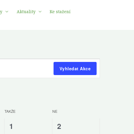
ky
Aktuality
Ke stažení
SOBOTA
NEDĚLE
Navigace
Vyhledat Akce
pro
zobrazení
Akce
TAKŽE
NE
0
0
1
2