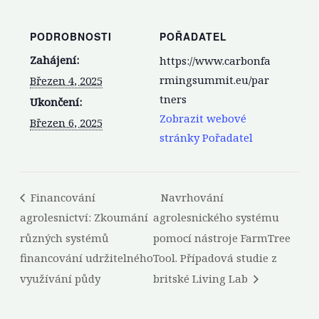
PODROBNOSTI
POŘADATEL
Zahájení:
https://www.carbonfa
rmingsummit.eu/par
Březen 4, 2025
tners
Ukončení:
Zobrazit webové
Březen 6, 2025
stránky Pořadatel
Financování
Navrhování
agrolesnictví: Zkoumání
agrolesnického systému
různých systémů
pomocí nástroje FarmTree
financování udržitelného
Tool. Případová studie z
využívání půdy
britské Living Lab