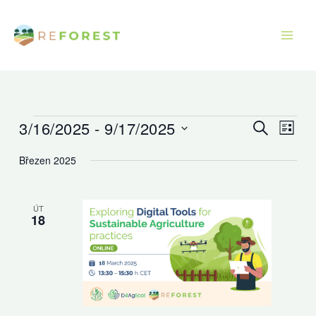
Přeskočit
na
obsah
3/16/2025
 - 
9/17/2025
Akce
Navigace
Navig
Hledat
Sezna
pro
pro
Vyberte
Březen 2025
hledání
zobra
datum.
a
Akce
zobrazení
ÚT
18
Akce