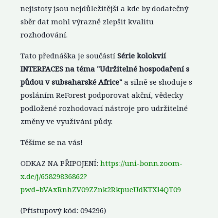
nejistoty jsou nejdůležitější a kde by dodatečný
sběr dat mohl výrazně zlepšit kvalitu
rozhodování.
Tato přednáška je součástí
Série kolokvií
INTERFACES na téma "Udržitelné hospodaření s
půdou v subsaharské Africe"
a silně se shoduje s
posláním ReForest podporovat akční, vědecky
podložené rozhodovací nástroje pro udržitelné
změny ve využívání půdy.
Těšíme se na vás!
ODKAZ NA PŘIPOJENÍ:
https://uni-bonn.zoom-
x.de/j/65829836862?
pwd=bVAxRnhZV09ZZnk2RkpueUdKTXl4QT09
(Přístupový kód: 094296)