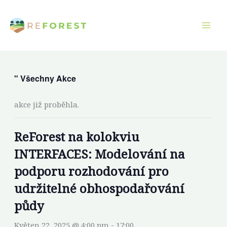
Přeskočit
na
obsah
" Všechny Akce
akce již proběhla.
ReForest na kolokviu
INTERFACES: Modelování na
podporu rozhodování pro
udržitelné obhospodařování
půdy
Květen 22, 2025 @ 4:00 pm
-
17:00