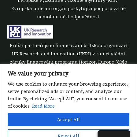
Evropská unie ani orgán poskytující podporu za ně
nemohou nést odpovědnost.
Britští partneři jsou financováni britskou organizací
UK Research and Innovation (UKRI) v rámci vládní
záruky financování programu Horizon Europe [číslo
grantu 10039700].
We value your privacy
We use cookies to enhance your browsing experience,
serve personalized ads or content, and analyze our
traffic. By clicking "Accept All", you consent to our use
of cookies.
Read More
©All rights reserved 2022-2026 | ReForest project
Accept All
Designed and Developed by
Europroject Ltd.
Zásady zpracování dat
Zřeknutí se odpovědnosti za n
Reject All