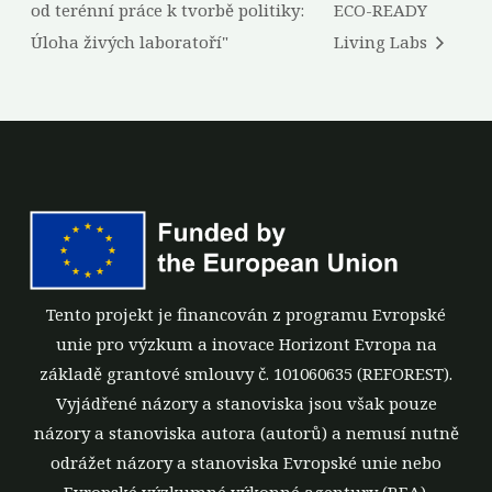
od terénní práce k tvorbě politiky:
ECO-READY
Úloha živých laboratoří"
Living Labs
Tento projekt je financován z programu Evropské
unie pro výzkum a inovace Horizont Evropa na
základě grantové smlouvy č. 101060635 (REFOREST).
Vyjádřené názory a stanoviska jsou však pouze
názory a stanoviska autora (autorů) a nemusí nutně
odrážet názory a stanoviska Evropské unie nebo
Evropské výzkumné výkonné agentury (REA).