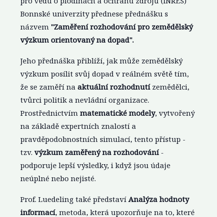
pro vědu o plodinách a ochranu zdrojů (INRES)
Bonnské univerzity přednese přednášku s
názvem
"Zaměření rozhodování pro zemědělský
výzkum orientovaný na dopad".
Jeho přednáška přiblíží, jak může zemědělský
výzkum posílit svůj dopad v reálném světě tím,
že se zaměří na
aktuální rozhodnutí
zemědělci,
tvůrci politik a nevládní organizace.
Prostřednictvím
matematické modely
, vytvořený
na základě expertních znalostí a
pravděpodobnostních simulací, tento přístup -
tzv.
výzkum zaměřený na rozhodování
-
podporuje lepší výsledky, i když jsou údaje
neúplné nebo nejisté.
Prof. Luedeling také představí
Analýza hodnoty
informací
, metoda, která upozorňuje na to, které