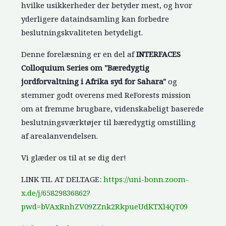
hvilke usikkerheder der betyder mest, og hvor
yderligere dataindsamling kan forbedre
beslutningskvaliteten betydeligt.
Denne forelæsning er en del af
INTERFACES
Colloquium Series om "Bæredygtig
jordforvaltning i Afrika syd for Sahara"
og
stemmer godt overens med ReForests mission
om at fremme brugbare, videnskabeligt baserede
beslutningsværktøjer til bæredygtig omstilling
af arealanvendelsen.
Vi glæder os til at se dig der!
LINK TIL AT DELTAGE:
https://uni-bonn.zoom-
x.de/j/65829836862?
pwd=bVAxRnhZV09ZZnk2RkpueUdKTXl4QT09